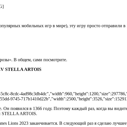
G]
популярных мобильных игр в мире), эту игру просто отправили в
озы». В общем, сами посмотрите.
EV STELLA ARTOIS
-5c8c-8cdc-4ad98c3db4dc","width":960,"height":1200,"size":297786,"t
-55dd-9745-717b1410d22b","width":2500,"height":3526,"size":1529135,
Он появился в 1366 году. Поэтому каждый раз, когда вы видит
ами STELLA ARTOIS.
nnes Lions 2023 заканчивается. В следующий раз я сделаю лучше