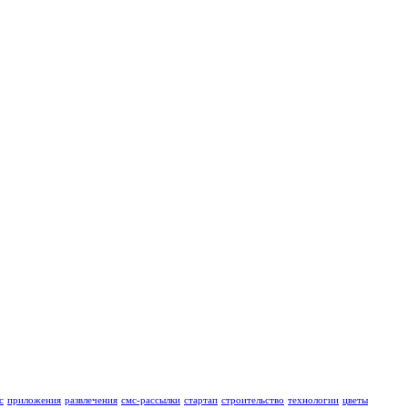
с
приложения
развлечения
смс-рассылки
стартап
строительство
технологии
цветы