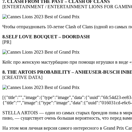
7. CLASH FROM THE PAST – CLASH OF CLANS
[ENTERTAINMENT / ENTERTAINMENT LIONS FOR GAMIN
Чтобы отпраздновать 10-летие Clash of Clans (одной из самых 
8.SELF LOVE BOUQUET – DOORDASH
[PR]
Кейс про женскую мастурбацию при помощи игрушки в виде «р
8. THE ARTOIS PROBABILITY – ANHEUSER-BUSCH INB
[CREATIVE DATA]
[{"title":"","image":{"type":"image","data":{"uuid":"6fc54d23-ee83
{"title":"","image":{"type":"image","data":{"uuid":"016031cd-e6c6
STELLA ARTOIS — один из самых старых брендов пива в мире. 
пиво, — существует очень большая вероятность, что перед в
На этом моя личная версия самого интересного в Grand Prix Ca