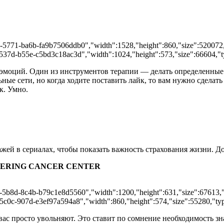
a-5771-ba6b-fa9b7506ddb0","width":1528,"height":860,"size":520072,"
-537d-b55e-c5bd3c18ac3d","width":1024,"height":573,"size":66604,"ty
моций. Один из инструментов терапии — делать определенные у
альные сети, но когда ходите поставить лайк, то вам нужно сдел
к. Умно.
ажей в сериалах, чтобы показать важность страхования жизни. Д
TERING CANCER CENTER
2-5b8d-8c4b-b79c1e8d5560","width":1200,"height":631,"size":67613,"t
5c0c-907d-e3ef97a594a8","width":860,"height":574,"size":55280,"type
 вас просто увольняют. Это ставит по сомнение необходимость зн