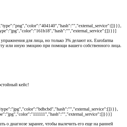
type":"png","color":"404140","hash":"","external_service":[]}}},
pe":"jpg","color":"161b18","hash":"","external_service":[]}}}]
пражнения для лица, но только 3% делают их. Eurofarma
ать ту или иную эмоцию при помощи вашего собственного лица.
остойный кейс!
ype":"jpg","color":"bdbcbd","hash":"","external_service":[]}}},
":"jpg","color":"111111","hash":"","external_service":[]}}}]
ать о диагнозе заранее, чтобы вылечить его еще на ранней