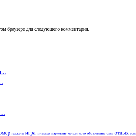
том браузере для следующего комментария.
ли…
в…
 с…
омер
игра
отдых
гаджеты
интерьер
маркетинг
металл
мото
образование
окна
офи