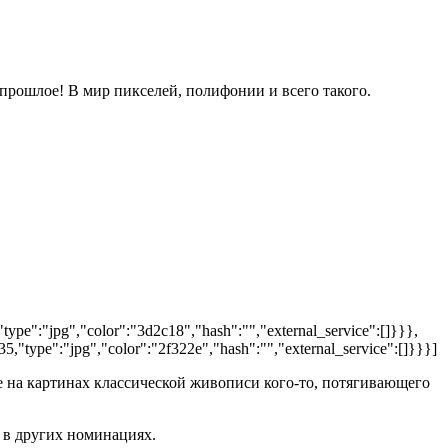
 прошлое! В мир пикселей, полифонии и всего такого.
ype":"jpg","color":"3d2c18","hash":"","external_service":[]}}},
"type":"jpg","color":"2f322e","hash":"","external_service":[]}}}]
е на картинах классической живописи кого-то, потягивающего
е в других номинациях.