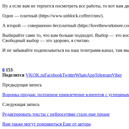
Ну а если вам не терпится посмотреть все работы, то вот вам дв
Один — платный (https://www.unblock.coffee/cnns/).
А второй — совершенно бесплатный (https://lovetheworkmore.com
Выбирайте сами то, что вам больше подходит. Выбор — это воо
Свободный выбор — это здорово, я считаю.
И не забывайте подписываться на наш телеграмм-канал, там мы
0
153
Поделится
VK
OK.ru
Facebook
Twitter
WhatsApp
Telegram
Viber
Предыдущая запись
Воронка продаж: поэтапное привлечение клиентов с успешным
Следующая запись
Редактировать тексты с нейросетями стало еще проще
Вам также могут понравиться
Еще от автора