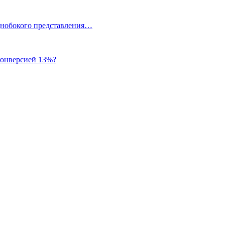
однобокого представления…
 конверсией 13%?