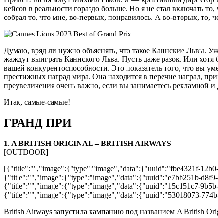
кейсов в реальности гораздо больше. Но я не стал включать то
собрал то, что мне, во-первых, понравилось. А во-вторых, то, 
Думаю, вряд ли нужно объяснять, что такое Каннские Львы. Уж 
жаждут выиграть Каннского Льва. Пусть даже разок. Или хотя 
вашей конкурентоспособности. Это показатель того, что вы умее
престижных наград мира. Она находится в перечне наград, при
преувеличения очень важно, если вы занимаетесь рекламной и
Итак, самые-самые!
ГРАНД ПРИ
1. A BRITISH ORIGINAL – BRITISH AIRWAYS
[OUTDOOR]
[{"title":"","image":{"type":"image","data":{"uuid":"fbe4321f-12b0
{"title":"","image":{"type":"image","data":{"uuid":"e7bb251b-d8f9
{"title":"","image":{"type":"image","data":{"uuid":"15c151c7-9b5b-
{"title":"","image":{"type":"image","data":{"uuid":"53018073-774b
British Airways запустила кампанию под названием A British O