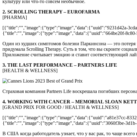
культуру или что-то совсем необычное.
2. SCROLLING THERAPY – EUROFARMA
[PHARMA]
[{"title":"","image":{"type":"image","data":{"uuid":"9231d42a-3cd
{"title":"","image":{"type":"image","data":{"uuid":"664be20f-8c80
Один из худших симптомов болезни Паркинсона — это потеря э
придумала Scrolling Therapy. Суть в том, что вы скроите соци
Приложение считывает эмоцию и ставит соответствующий лай
3. THE LAST PERFORMANCE – PARTNERS LIFE
[HEALTH & WELLNESS]
Страховая компания Partners Life воскрешала погибших персон
4. WORKING WITH CANCER – MEMORIAL SLOAN KET
[GRAND PRIX FOR GOOD / HEALTH & WELLNESS]
[{"title":"","image":{"type":"image","data":{"uuid":"a81e37cc-833
{"title":"","image":{"type":"image","data":{"uuid":"3060f3be-3d1b-
В США когда работодатель узнает, что у вас рак, то чаще всего