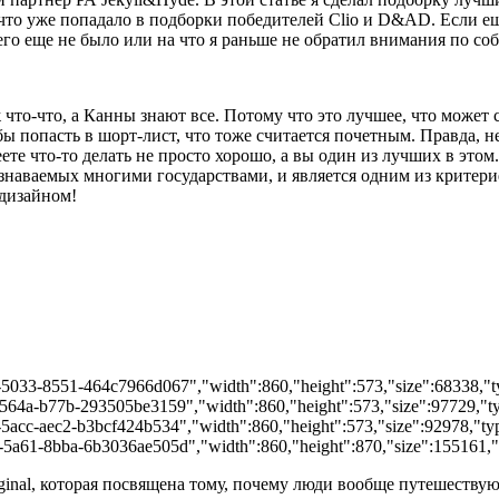
, что уже попадало в подборки победителей Clio и D&AD. Если ещ
чего еще не было или на что я раньше не обратил внимания по со
что-что, а Канны знают все. Потому что это лучшее, что может 
бы попасть в шорт-лист, что тоже считается почетным. Правда, н
те что-то делать не просто хорошо, а вы один из лучших в этом.
знаваемых многими государствами, и является одним из критерие
 дизайном!
-5033-8551-464c7966d067","width":860,"height":573,"size":68338,"typ
-564a-b77b-293505be3159","width":860,"height":573,"size":97729,"typ
5acc-aec2-b3bcf424b534","width":860,"height":573,"size":92978,"type
-5a61-8bba-6b3036ae505d","width":860,"height":870,"size":155161,"ty
riginal, которая посвящена тому, почему люди вообще путешеств