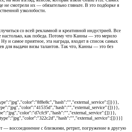
е не смотрели их — обязательно гляньте. В это подборке я
бственной узколобости.
случиться со всей рекламной и креативной индустрией. Все
е настолько, как победа. Потому что Канны — это мерило
 Ну и самое приятное, эта награда, входит в список самых
в для выдачи визы талантов. Так что, Канны — это без
e":"jpg","color":"8f8e8c","hash":"","external_service":[]}}},
e":"jpg","color":"41535d","hash":"","external_service":[]}}},
":"jpg","color":"d7cfc9","hash":"","external_service":[]}}},
pe":"jpg","color":"322c2d","hash":"","external_service":[]}}}]
уют — воссоединение с близкими, ретрит, погружение в другую