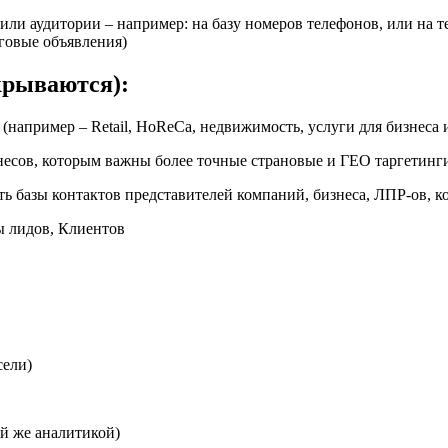
или аудитории – например: на базу номеров телефонов, или на т
говые объявления)
крываются):
например – Retail, HoReCa, недвижимость, услуги для бизнеса 
несов, которым важны более точные страновые и ГЕО таргетинг
ь базы контактов представителей компаний, бизнеса, ЛПР-ов, 
ы лидов, Клиентов
сели)
й же аналитикой)