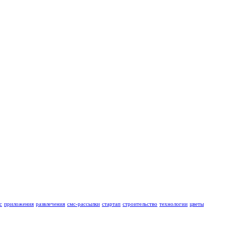
с
приложения
развлечения
смс-рассылки
стартап
строительство
технологии
цветы