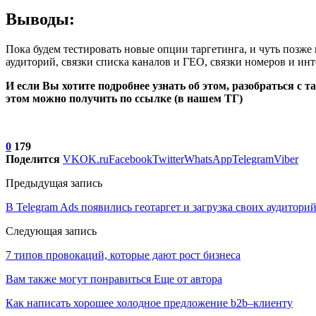
Выводы:
Пока будем тестировать новые опции таргетинга, и чуть позже
аудиторий, связки списка каналов и ГЕО, связки номеров и 
И если Вы хотите подробнее узнать об этом, разобраться с т
этом можно получить по ссылке (в нашем ТГ)
0
179
Поделится
VK
OK.ru
Facebook
Twitter
WhatsApp
Telegram
Viber
Предыдущая запись
В Telegram Ads появились геотаргет и загрузка своих аудитори
Следующая запись
7 типов провокаций, которые дают рост бизнеса
Вам также могут понравиться
Еще от автора
Как написать хорошее холодное предложение b2b–клиенту