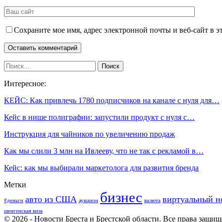
Сохраните мое имя, адрес электронной почты и веб-сайт в э
Интересное:
КЕЙС: Как привлечь 1780 подписчиков на канале с нуля для…
Кейс в нише полиграфии: запустили продукт с нуля с…
Инструкция для чайников по увеличению продаж
Как мы слили 3 млн на Ивлееву, что не так с рекламой в…
Кейс: как мы выбирали маркетолога для развития бренда
Метки
бизнес
авто из США
виртуальный н
#деньги
аукцион
валюта
шенгенская виза
© 2026 - Новости Бреста и Брестской области. Все права защи