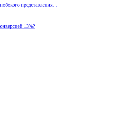
однобокого представления…
 конверсией 13%?