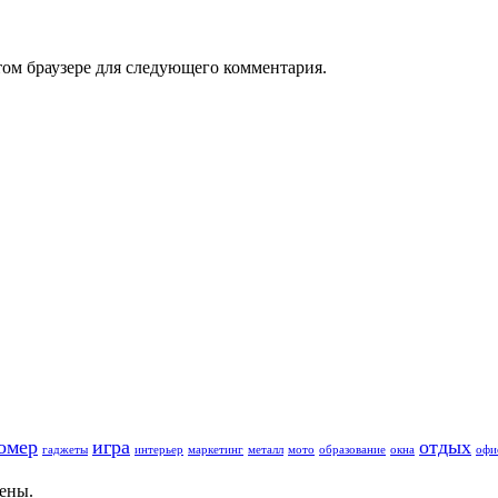
том браузере для следующего комментария.
омер
игра
отдых
гаджеты
интерьер
маркетинг
металл
мото
образование
окна
офи
щены.