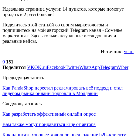
Идеальная страница услуги: 14 пунктов, которые помогут
продать в 2 раза больше!
Поделитесь этой статьёй со своим маркетологом и
подпишитесь на мой авторский Telegram-канал «Сомелье
маркетинга». Здесь только актуальные исследования и
реальные кейсы.
Источник:
vc.ru
0
151
Поделится
VK
OK.ru
Facebook
Twitter
WhatsApp
Telegram
Viber
Предыдущая запись
Как PandaShop перестал рекламировать всё подряд и стал
лидером рынка онлайн-торговли в Молдавии
Следующая запись
Как разработать эффективный онлайн опрос
Вам также могут понравиться
Еще от автора
Как написать хорошее холодное предложение b2b–клиенту