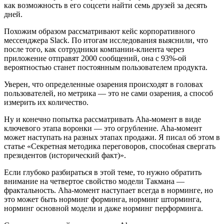
как возможность в его соцсети найти семь друзей за десять
дней.
Похожим образом рассматривают кейс корпоративного
мессенджера Slack. По итогам исследования выяснили, что
после того, как сотрудники компании-клиента через
приложение отправят 2000 сообщений, она с 93%-ой
вероятностью станет постоянным пользователем продукта.
Уверен, что определенные озарения происходят в головах
пользователей, но метрика — это не сами озарения, а способ
измерить их количество.
Ну и конечно попытка рассматривать Aha-момент в виде
ключевого этапа воронки — это огрубление. Aha-момент
может наступать на разных этапах продажи. Я писал об этом в
статье «Секретная методика переговоров, способная свергать
президентов (исторический факт)».
Если глубоко разбираться в этой теме, то нужно обратить
внимание на четвертое свойство модели Такмана —
фрактальность. Aha-момент наступает всегда в норминге, но
это может быть норминг форминга, норминг шторминга,
норминг основной модели и даже норминг перформинга.