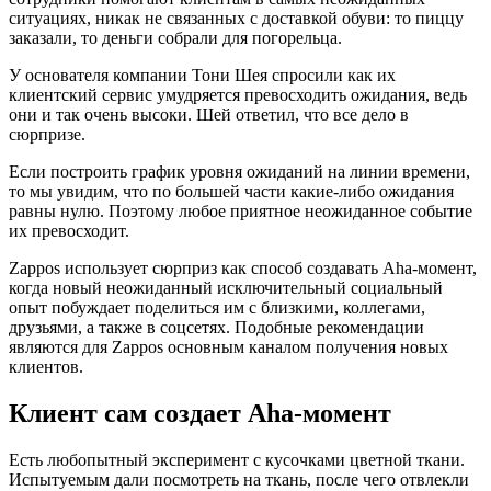
ситуациях, никак не связанных с доставкой обуви: то пиццу
заказали, то деньги собрали для погорельца.
У основателя компании Тони Шея спросили как их
клиентский сервис умудряется превосходить ожидания, ведь
они и так очень высоки. Шей ответил, что все дело в
сюрпризе.
Если построить график уровня ожиданий на линии времени,
то мы увидим, что по большей части какие-либо ожидания
равны нулю. Поэтому любое приятное неожиданное событие
их превосходит.
Zappos использует сюрприз как способ создавать Aha-момент,
когда новый неожиданный исключительный социальный
опыт побуждает поделиться им с близкими, коллегами,
друзьями, а также в соцсетях. Подобные рекомендации
являются для Zappos основным каналом получения новых
клиентов.
Клиент сам создает Aha-момент
Есть любопытный эксперимент с кусочками цветной ткани.
Испытуемым дали посмотреть на ткань, после чего отвлекли