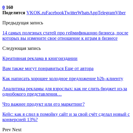
0
160
Поделится
VK
OK.ru
Facebook
Twitter
WhatsApp
Telegram
Viber
Предыдущая запись
14 самых полезных статей про геймификацию бизнеса, после
которых вы измените свое отношение к играм в бизнесе
Следующая запись
Креативная реклама в книгоиздании
Вам также могут понравиться
Еще от автора
Как написать хорошее холодное предложение b2b–клиенту
Аналитика рекламы для взрослых: как не слить бюджет из-за
однобокого представления…
Что важнее продукт или его маркетинг?
Кейс: как я слил в помойку сайт и за свой счёт сделал новый с
конверсией 13%?
Prev
Next