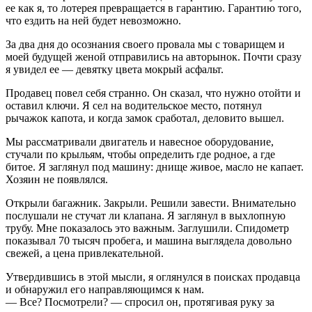
ее как я, то лотерея превращается в гарантию. Гарантию того,
что ездить на ней будет невозможно.
За два дня до осознания своего провала мы с товарищем и
моей будущей женой отправились на авторынок. Почти сразу
я увидел ее — девятку цвета мокрый асфальт.
Продавец повел себя странно. Он сказал, что нужно отойти и
оставил ключи. Я сел на водительское место, потянул
рычажок капота, и когда замок сработал, деловито вышел.
Мы рассматривали двигатель и навесное оборудование,
стучали по крыльям, чтобы определить где родное, а где
битое. Я заглянул под машину: днище живое, масло не капает.
Хозяин не появлялся.
Открыли багажник. Закрыли. Решили завести. Внимательно
послушали не стучат ли клапана. Я заглянул в выхлопную
трубу. Мне показалось это важным. Заглушили. Спидометр
показывал 70 тысяч пробега, и машина выглядела довольно
свежей, а цена привлекательной.
Утвердившись в этой мысли, я оглянулся в поисках продавца
и обнаружил его направляющимся к нам.
— Все? Посмотрели? — спросил он, протягивая руку за