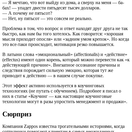
— Я мечтаю, что вот выйду из дома, а сверху на меня — ба-
бах! — упадет двести пятьдесят тысяч долларов.
— А почему не пятьсот?
— Нет, ну пятьсот — это совсем не реально.
Проблема в том, что вопрос и ответ находят друг друга не так
быстро, как нам бы того хотелось. Как говорится: «хорошая
мысля приходит опосля» или «задним умом крепок». Но когда
это все-таки происходит, мотивация резко повышается.
В латыни слова «эмоциональный» (affectionalis) и «действие»
(effectus) имеют один корень, который можно перевести как «к
действующей причине». Внезапное осознание причины и
следствия порождает сильную эмоцию, которая тут же
приводит к действию — в нашем случае покупке.
Этот эффект активно используется в коучинговых
технологиях (не путать с обучением). Подробнее я писал о
них в статье «Коучинг — как настоящие коучинговые
технологии могут в разы упростить менеджмент и продажи».
Сюрприз
Компания Zappos известна трогательными историями, когда
сотрудники помогают клиентам в самых неожиданных