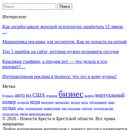
Интересное:
Как онлайн-школе женской психологии заработать 12 лямов,
…
Маркировка рекламы для экспертов. Как не попасть на штраф
Топ 5 ошибок на сайте, которые нужно исправить сегодня
Красивые графики, а продаж нет — что делать и кто
виноват?…
Интерактивная реклама в бизнесе: что это и кому нужна?
Метки
бизнес
авто из США
виртуальный
#деньги
аукцион
валюта
номер
игра
гаджеты
интерьер
маркетинг
металл
мото
образование
окна
отдых
офис
приложения
развлечения
смс-рассылки
стартап
строительство
технологии
цветы
шенгенская виза
© 2026 - Новости Бреста и Брестской области. Все права
защищены.
Любое копирование материалов с нашего ресурса разрешается