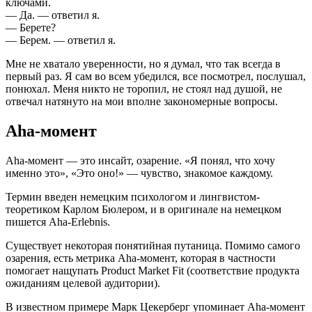
ключами.
— Да. — ответил я.
— Берете?
— Берем. — ответил я.
Мне не хватало уверенности, но я думал, что так всегда в
первый раз. Я сам во всем убедился, все посмотрел, послушал,
понюхал. Меня никто не торопил, не стоял над душой, не
отвечал натянуто на мои вполне закономерные вопросы.
Aha-момент
Aha-момент — это инсайт, озарение. «Я понял, что хочу
именно это», «Это оно!» — чувство, знакомое каждому.
Термин введен немецким психологом и лингвистом-
теоретиком Карлом Бюлером, и в оригинале на немецком
пишется Aha-Erlebnis.
Существует некоторая понятийная путаница. Помимо самого
озарения, есть метрика Aha-момент, которая в частности
помогает нащупать Product Market Fit (соответствие продукта
ожиданиям целевой аудитории).
В известном примере Марк Цекерберг упоминает Aha-момент