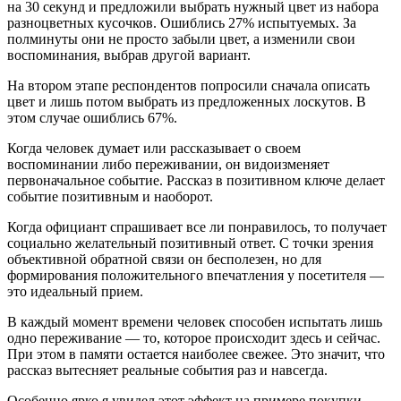
на 30 секунд и предложили выбрать нужный цвет из набора
разноцветных кусочков. Ошиблись 27% испытуемых. За
полминуты они не просто забыли цвет, а изменили свои
воспоминания, выбрав другой вариант.
На втором этапе респондентов попросили сначала описать
цвет и лишь потом выбрать из предложенных лоскутов. В
этом случае ошиблись 67%.
Когда человек думает или рассказывает о своем
воспоминании либо переживании, он видоизменяет
первоначальное событие. Рассказ в позитивном ключе делает
событие позитивным и наоборот.
Когда официант спрашивает все ли понравилось, то получает
социально желательный позитивный ответ. С точки зрения
объективной обратной связи он бесполезен, но для
формирования положительного впечатления у посетителя —
это идеальный прием.
В каждый момент времени человек способен испытать лишь
одно переживание — то, которое происходит здесь и сейчас.
При этом в памяти остается наиболее свежее. Это значит, что
рассказ вытесняет реальные события раз и навсегда.
Особенно ярко я увидел этот эффект на примере покупки