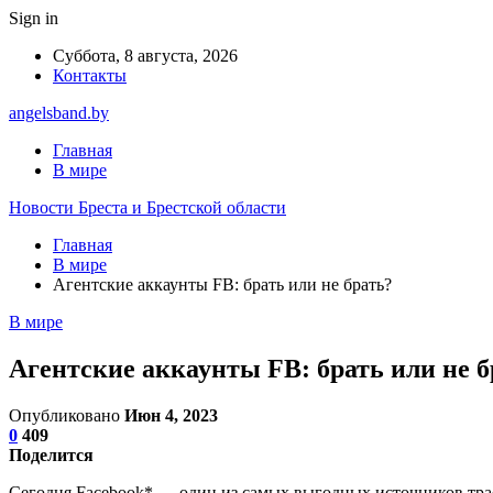
Sign in
Суббота, 8 августа, 2026
Контакты
angelsband.by
Главная
В мире
Новости Бреста и Брестской области
Главная
В мире
Агентские аккаунты FB: брать или не брать?
В мире
Агентские аккаунты FB: брать или не б
Опубликовано
Июн 4, 2023
0
409
Поделится
Сегодня Facebook* — один из самых выгодных источников трафи