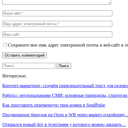
Сохраните мое имя, адрес электронной почты и веб-сайт в э
Интересное:
Контент-маркетинг: создаём привлекательный текст для целе
Работа с региональными СМИ: основные принципы, стратеги
Как проставить переменную трек-номер в SendPulse
Продвижение брендов на Ozon и WB через маркет-платформу.
Открылся новый бот в телеграмм у которого можно заказать…