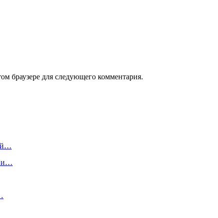
том браузере для следующего комментария.
вой…
я и…
…