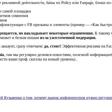
т рекламной деятельности, баны по Policy или Fanpage, блоки из-
и самой площадки
ритмов сомнения
ивов
нфликтующие с FB призывы и элементы (пример — «Как быстро за
прещается, но накладывает некоторые ограничения.
К такому б
ти может и белым нишам
из-за ужесточенной модерации.
 аккаунт, сразу отвечаем:
да, стоит!
Эффективная реклама на Face
mia
, там мы регулярно делимся новостями, полезной информацией
сти ваши проф. скиллы на новый уровень) .
й Кузьменко о том, почему рынок инфлюенсеров нужно регулир