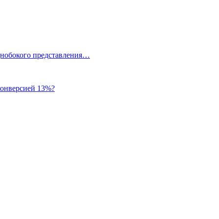
однобокого представления…
 конверсией 13%?