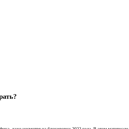
рать?
ка, даже несмотря на блокировку 2022 года. В этом материале 