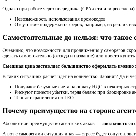
Однако при работе через посредника (CPA-сети или реселлера) 
Невозможность использования промокодов
Отсутствие поддержки офферов, например, из реплик из
Самостоятельные до нельзя: что такое 
Очевидно, что возможности для продвижения у саморегов скром
сделать самостоятельно (отсюда и название) или просто купить 
Смешная цена заставляет большинство оформлять именно это
В таких ситуациях расчет идет на количество. Забанят? Да и ч
Получают безумные счета на оплату НДС в некоторых ст
Рискуют понести убытки, теряя баланс при блокировке а
Терпят ограничения по ГЕО
Почему преимущество на стороне агент
Абсолютное преимущество агентских акков —
лояльность со 
А вот с саморегами ситуация иная — стресс будет сопутствоват