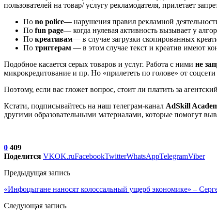
пользователей на товар/ услугу рекламодателя, прилетает запре
По
no police
— нарушения правил рекламной деятельност
По
fun page
— когда нулевая активность вызывает у алго
По
креативам
— в случае загрузки скопированных креат
По
триггерам
— в этом случае текст и креатив имеют ко
Подобное касается серых товаров и услуг. Работа с ними
не за
микрокредитование и пр. Но «прилететь по голове» от соцсе
Поэтому, если вас гложет вопрос, стоит ли платить за агентский
Кстати, подписывайтесь на наш телеграм-канал
AdSkill Acade
другими образовательными материалами, которые помогут выве
0
409
Поделится
VK
OK.ru
Facebook
Twitter
WhatsApp
Telegram
Viber
Предыдущая запись
«Инфоцыгане наносят колоссальный ущерб экономике» – Серге
Следующая запись