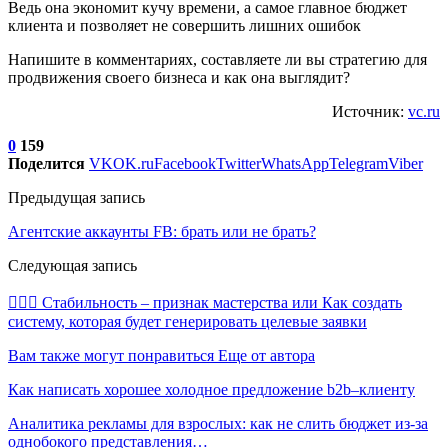
Ведь она экономит кучу времени, а самое главное бюджет
клиента и позволяет не совершить лишних ошибок
Напишите в комментариях, составляете ли вы стратегию для
продвижения своего бизнеса и как она выглядит?
Источник:
vc.ru
0
159
Поделится
VK
OK.ru
Facebook
Twitter
WhatsApp
Telegram
Viber
Предыдущая запись
Агентские аккаунты FB: брать или не брать?
Следующая запись
🧘🏻‍♀️ Стабильность – признак мастерства или Как создать
систему, которая будет генерировать целевые заявки
Вам также могут понравиться
Еще от автора
Как написать хорошее холодное предложение b2b–клиенту
Аналитика рекламы для взрослых: как не слить бюджет из-за
однобокого представления…