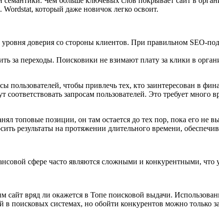
й семантики. Чем больше ключевых слов покрывает сайт в орган
 Wordstat, который даже новичок легко освоит.
 уровня доверия со стороны клиентов. При правильном SEO-подх
ть за переходы. Поисковики не взимают плату за клики в органи
сы пользователей, чтобы привлечь тех, кто заинтересован в фин
ут соответствовать запросам пользователей. Это требует много 
нял топовые позиции, он там остается до тех пор, пока его не в
ить результаты на протяжении длительного времени, обеспечив
нсовой сфере часто являются сложными и конкурентными, что у
ним сайт вряд ли окажется в Топе поисковой выдачи. Использов
ей в поисковых системах, но обойти конкурентов можно только з