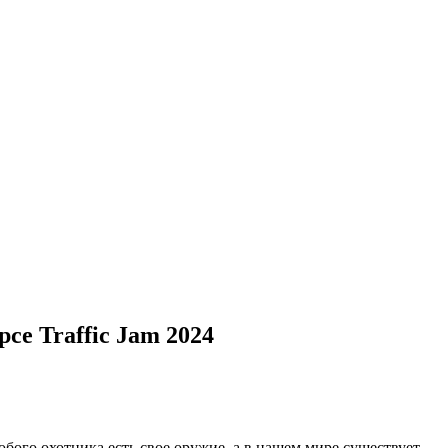
се Traffic Jam 2024
любого охотника есть свое оружие, а в нашем мире существует