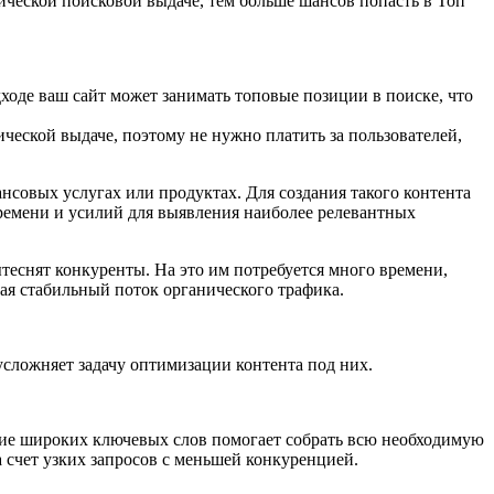
ической поисковой выдаче, тем больше шансов попасть в Топ
оде ваш сайт может занимать топовые позиции в поиске, что
ческой выдаче, поэтому не нужно платить за пользователей,
ансовых услугах или продуктах. Для создания такого контента
времени и усилий для выявления наиболее релевантных
ытеснят конкуренты. На это им потребуется много времени,
ая стабильный поток органического трафика.
сложняет задачу оптимизации контента под них.
ание широких ключевых слов помогает собрать всю необходимую
а счет узких запросов с меньшей конкуренцией.