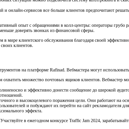
й и онлайн-сервисов все больше клиентов предпочитают решать
тивный опыт с обращениями в колл-центры: операторы грубо раз
меньше доверять звонках из финансовой сферы.
ем в мире клиентского обслуживания благодаря своей эффектив
 своих клиентов.
рументов на платформе Rafinad. Вебмастера могут использовать 
м охватить множество почтовых ящиков клиентов. Вебмастер мож
лниеносно и эффективно донести сообщение до широкой аудито
 отношений.
 точного и высокоцелевого поражения цели. Они работают на ос
пользователей и побуждают их перейти на сайт рекламодателя 
ксимального эффекта.
Участвуйте в ежегодном конкурсе Traffic Jam 2024, зарабатывай