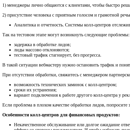
1) менеджеры лично общаются с клиентами, чтобы быстро реша
2) присутствие человека с приятным голосом и грамотной речь
Аналитика и отчетность. Системы колл-центров отслежи
Так на тестовом этапе могут возникнуть следующие проблемы:
задержка в обработке лидов;
лиды массово отклоняются;
тестовый трафик стагнирует, без прогресса.
В такой ситуации вебмастеру нужно остановить трафик и поня
При отсутствии обработки, свяжитесь с менеджером партнерс
возможность технических заминок с колл-центром;
сроки их устранения;
вариант подключения к работе другого колл-центра у рек
Если проблема в плохом качестве обработки лидов, попросите 
Особенности колл-центров для финансовых продуктов:
Некачественное обслуживание или долгое ожидание ответ
оффера со стороны рекламодателя. И чтобы избежать под