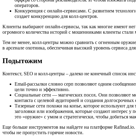
операторов.
Конкуренция с онлайн-сервисами. С развитием технологи
создает конкуренцию для колл-центров.
Клиенты выбирают онлайн-сервисы, так как многие имеют нега
огромного количества историй с мошенниками клиенты стали 
Тем не менее, колл-центры можно сравнить с огненным оружи
в арсенале охотника, обеспечивая высокий уровень сервиса для
Подытожим
Контекст, SEO и колл-центры – далеко не конечный список инст
Email-рассылки словно серп позволяют одним сообщение
цели точно и эффективно.
Социальные сети — магических посох. Они позволяют мо
контакта с целевой аудиторией и создания долгосрочных
Тизерные сети похожи на копье, которое используют для
заголовки или изображения, которые создают интерес у 
это «оружие» с умом и стратегически, чтобы добиться ма
Еще больше инструментов вы найдете на платформе Rafinad.io. 
чтобы не пропустить горячие новости.