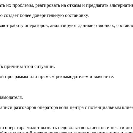
ть их проблемы, реагировать на отказы и предлагать альтернат
ю создает более доверительную обстановку.
вают работу операторов, анализируют данные о звонках, состав
ть причины этой ситуации.
кой программы или прямым рекламодателем и выясните:
ламодателя.
записи разговоров оператора колл-центра с потенциальным клие
а оператора может вызвать недовольство клиентов и негативно 
обных ситуаций можно подключить систему коллтрекинга и сквоз