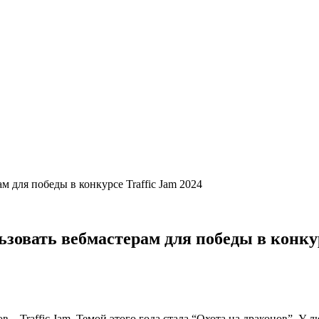
м для победы в конкурсе Traffic Jam 2024
ьзовать вебмастерам для победы в конкур
 – Traffic Jam. Темой этого года стала “Охота на драконов”. У 