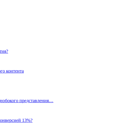
тия?
го контента
однобокого представления…
 конверсией 13%?