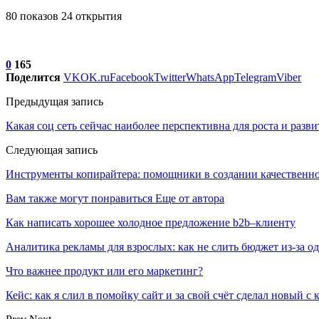
80 показов 24 открытия
0
165
Поделится
VK
OK.ru
Facebook
Twitter
WhatsApp
Telegram
Viber
Предыдущая запись
Какая соц сеть сейчас наиболее перспективна для роста и разви
Следующая запись
Инструменты копирайтера: помощники в создании качественно
Вам также могут понравиться
Еще от автора
Как написать хорошее холодное предложение b2b–клиенту
Аналитика рекламы для взрослых: как не слить бюджет из-за 
Что важнее продукт или его маркетинг?
Кейс: как я слил в помойку сайт и за свой счёт сделал новый с