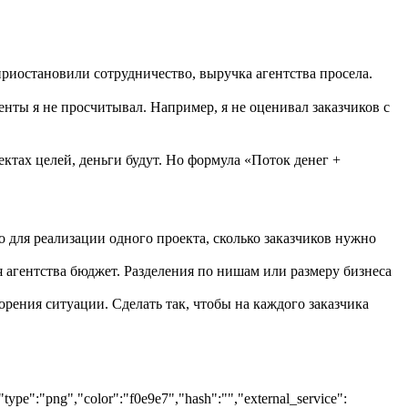
риостановили сотрудничество, выручка агентства просела.
енты я не просчитывал. Например, я не оценивал заказчиков с
ектах целей, деньги будут. Но формула «Поток денег +
о для реализации одного проекта, сколько заказчиков нужно
я агентства бюджет. Разделения по нишам или размеру бизнеса
рения ситуации. Сделать так, чтобы на каждого заказчика
type":"png","color":"f0e9e7","hash":"","external_service":