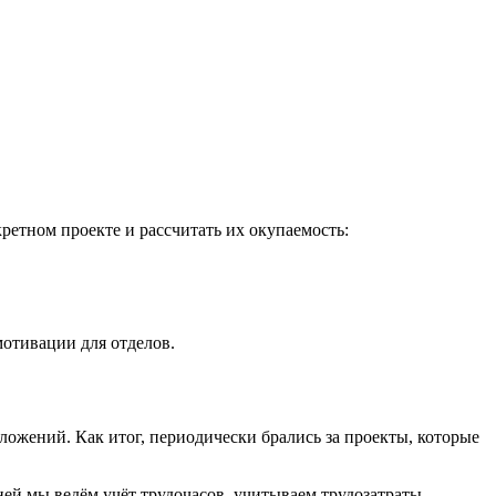
ретном проекте и рассчитать их окупаемость:
мотивации для отделов.
ложений. Как итог, периодически брались за проекты, которые
ней мы ведём учёт трудочасов, учитываем трудозатраты