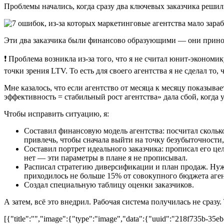
Проблемы начались, когда сразу два ключевых заказчика решили
Эти два заказчика были финансово образующими — они приноси
❗ Проблема возникла из-за того, что я не считал юнит-экономи
точки зрения LTV. То есть для своего агентства я не сделал то,
Мне казалось, что если агентство от месяца к месяцу показыва
эффективность = стабильный рост агентства» дала сбой, когда 
Чтобы исправить ситуацию, я:
Составил финансовую модель агентства: посчитал сколько
привлечь, чтобы сначала выйти на точку безубыточности,
Составил портрет идеального заказчика: прописал его це
нет — эти параметры в плане я не прописывал.
Расписал стратегию диверсификации и план продаж. Нужн
приходилось не больше 15% от совокупного бюджета аген
Создал специальную таблицу оценки заказчиков.
А затем, всё это внедрил. Рабочая система получилась не сразу.
[{"title":"","image":{"type":"image","data":{"uuid":"218f735b-35e