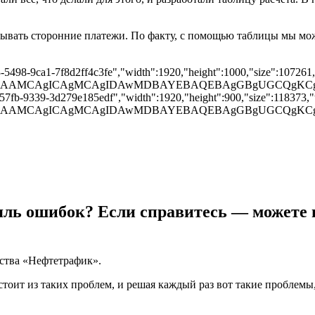
ывать сторонние платежи. По факту, с помощью таблицы мы може
-5498-9ca1-7f8d2ff4c3fe","width":1920,"height":1000,"size":107261,"
cAAD/2wBDAAMCAgICAgMCAgIDAwMDBAYEBAQEBAgGBg
57fb-9339-3d279e185edf","width":1920,"height":900,"size":118373,"ty
cAAD/2wBDAAMCAgICAgMCAgIDAwMDBAYEBAQEBAgGBg
ояль ошибок? Если справитесь — можете в
ства «Нефтетрафик».
остоит из таких проблем, и решая каждый раз вот такие проблемы