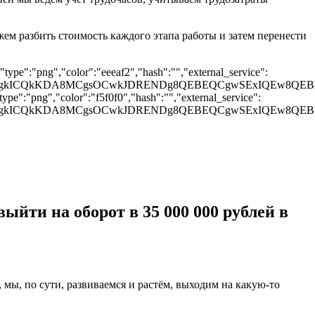
м разбить стоимость каждого этапа работы и затем перенести
type":"png","color":"eeeaf2","hash":"","external_service":
UGCQgKCgkICQkKDA8MCgsOCwkJDRENDg8QEBEQCgwSEx
pe":"png","color":"f5f0f0","hash":"","external_service":
UGCQgKCgkICQkKDA8MCgsOCwkJDRENDg8QEBEQCgwSEx
ыйти на оборот в 35 000 000 рублей в
, мы, по сути, развиваемся и растём, выходим на какую-то