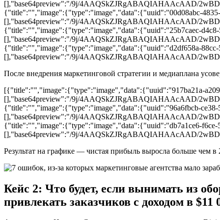
[],"base64preview":"/9j/4AAQSkZJRgABAQIAHA
{"title":"","image":{"type":"image","data":{"uuid":"00d08abc-4835
[],"base64preview":"/9j/4AAQSkZJRgABAQIAHAA
{"title":"","image":{"type":"image","data":{"uuid":"25b7caec-d4c8
[],"base64preview":"/9j/4AAQSkZJRgABAQIAHAA
{"title":"","image":{"type":"image","data":{"uuid":"d2df658a-88cc
[],"base64preview":"/9j/4AAQSkZJRgABAQIAHAA
После внедрения маркетинговой стратегии и медиаплана усове
[{"title":"","image":{"type":"image","data":{"uuid":"917ba21a-a20
[],"base64preview":"/9j/4AAQSkZJRgABAQIAHA
{"title":"","image":{"type":"image","data":{"uuid":"96a6fbcb-ce38
[],"base64preview":"/9j/4AAQSkZJRgABAQIAHA
{"title":"","image":{"type":"image","data":{"uuid":"db7a1ce6-f6ce-
[],"base64preview":"/9j/4AAQSkZJRgABAQIAHA
Результат на графике — чистая прибыль выросла больше чем в 2
Кейс 2: Что будет, если вынимать из о
привлекать заказчиков с доходом в $11 0