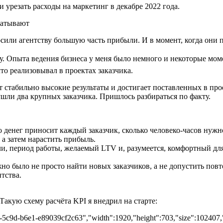
 урезать расходы на маркетинг в декабре 2022 года.
ли агентству большую часть прибыли. И в момент, когда они п
ку. Опыта ведения бизнеса у меня было немного и некоторые мом
 что реализовывал в проектах заказчика.
ет стабильно высокие результаты и достигает поставленных в про
ушли два крупных заказчика. Пришлось разбираться по факту.
 денег приносит каждый заказчик, сколько человеко-часов нужн
 а затем нарастить прибыль.
ли, период работы, желаемый LTV и, разумеется, комфортный дл
о было не просто найти новых заказчиков, а не допустить повто
тства.
 Такую схему расчёта KPI я внедрил на старте:
b-5c9d-b6e1-e89039cf2c63","width":1920,"height":703,"size":102407,"