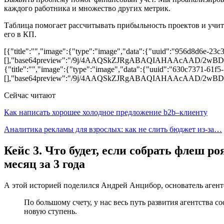
каждого работника и множество других метрик.
Таблица помогает рассчитывать прибыльность проектов и учит
его в КП.
[{"title":"","image":{"type":"image","data":{"uuid":"956d8d6e-23c3
[],"base64preview":"/9j/4AAQSkZJRgABAQIAHAA
{"title":"","image":{"type":"image","data":{"uuid":"630c7371-61f5-
[],"base64preview":"/9j/4AAQSkZJRgABAQIAHAA
Сейчас читают
Как написать хорошее холодное предложение b2b–клиенту
Аналитика рекламы для взрослых: как не слить бюджет из-за…
Кейс 3. Что будет, если собрать флеш р
месяц за 3 года
А этой историей поделился Андрей Анцибор, основатель агент
По большому счету, у нас весь путь развития агентства с
новую ступень.