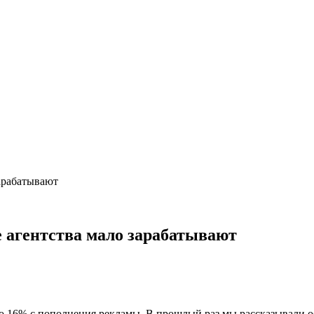
зарабатывают
е агентства мало зарабатывают
до 16% с пополнения рекламы. В прошлый раз мы рассказывали 