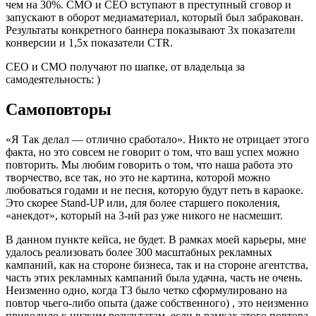
чем на 30%. СМО и СЕО вступают в преступный сговор и
запускают в оборот медиаматериал, который был забракован.
Результаты конкретного баннера показывают 3х показатели
конверсии и 1,5х показатели CTR.
СЕО и СМО получают по шапке, от владельца за
самодеятельность: )
Самоповторы
«Я Так делал — отлично сработало». Никто не отрицает этого
факта, но это совсем не говорит о том, что ваш успех можно
повторить. Мы любим говорить о том, что наша работа это
творчество, все так, но это не картина, которой можно
любоваться годами и не песня, которую будут петь в караоке.
Это скорее Stand-UP или, для более старшего поколения,
«анекдот», который на 3-ий раз уже никого не насмешит.
В данном пункте кейса, не будет. В рамках моей карьеры, мне
удалось реализовать более 300 масштабных рекламных
кампаний, как на стороне бизнеса, так и на стороне агентства,
часть этих рекламных кампаний была удачна, часть не очень.
Неизменно одно, когда ТЗ было четко сформулировано на
повтор чьего-либо опыта (даже собственного) , это неизменно
приводило к низким результатам, если в рамках этого повтора