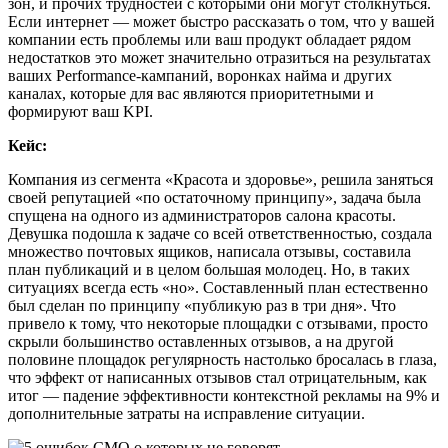
зон, и прочих трудностей с которыми они могут столкнуться.
Если интернет — может быстро рассказать о том, что у вашей
компании есть проблемы или ваш продукт обладает рядом
недостатков это может значительно отразиться на результатах
ваших Performance-кампаний, воронках найма и других
каналах, которые для вас являются приоритетными и
формируют ваш KPI.
Кейс:
Компания из сегмента «Красота и здоровье», решила заняться
своей репутацией «по остаточному принципу», задача была
спущена на одного из администраторов салона красоты.
Девушка подошла к задаче со всей ответственностью, создала
множество почтовых ящиков, написала отзывы, составила
план публикаций и в целом большая молодец. Но, в таких
ситуациях всегда есть «но». Составленный план естественно
был сделан по принципу «публикую раз в три дня». Что
привело к тому, что некоторые площадки с отзывами, просто
скрыли большинство оставленных отзывов, а на другой
половине площадок регулярность настолько бросалась в глаза,
что эффект от написанных отзывов стал отрицательным, как
итог — падение эффективности контекстной рекламы на 9% и
дополнительные затраты на исправление ситуации.