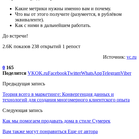
Какие метрики нужны именно вам и почему.
Что вы от этого получите (разумеется, в рублёвом
эквиваленте).
Как с ними в дальнейшем работать.
До встречи!
2.6K показов 238 открытий 1 репост
Источник:
vc.ru
0
165
Поделится
VK
OK.ru
Facebook
Twitter
WhatsApp
Telegram
Viber
Предыдущая запись
Теория всего в маркетинге: Конвергенция данных и
технологий для создания многомерного клиентского опыта
Следующая запись
Как мы помогаем продавать дома в стиле Сумерек
Вам также могут понравиться
Еще от автора