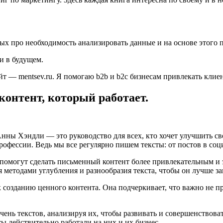
орых про необходимость анализировать данные и на основе этог
 и в будущем.
йт — mentsev.ru. Я помогаю b2b и b2c бизнесам привлекать клие
контент, который работает.
Анны Хэндли — это руководство для всех, кто хочет улучшить с
рофессии. Ведь мы все регулярно пишем тексты: от постов в со
 помогут сделать письменный контент более привлекательным и
 методами углубления и разнообразия текста, чтобы он лучше з
озданию ценного контента. Она подчеркивает, что важно не про
чень текстов, анализируя их, чтобы развивать и совершенствов
ты действительно работали на них и их бизнес.