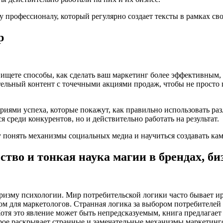
 профессионалу, который регулярно создает тексты в рамках сво
р
 ищете способы, как сделать ваш маркетинг более эффективным
ательный контент с точечными акциями продаж, чтобы не просто 
иями успеха, которые покажут, как правильно использовать ра
 среди конкурентов, но и действительно работать на результат.
 понять механизмы социальных медиа и научиться создавать кам
ство и тонкая наука магии в брендах, би
ризму психологии. Мир потребительской логики часто бывает ир
ом для маркетологов. Странная логика за выбором потребителей
тя это явление может быть непредсказуемым, книга предлагает 
орое раскрывает странные и замечательные механизмы маркетинг