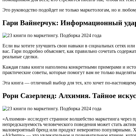
Это руководство подойдет не только маркетологам, но и любому
Гари Вайнерчук: Информационный уда
Если вы хотите улучшить свои навыки в социальных сетях или
вас. Гари подробно объясняет, как правильно сочетать содерж
реальные сделки.
Каждая глава книги наполнена конкретными примерами и истор
практические советы, которые помогут вам не только выделяться
Эта книга — отличный выбор для тех, кто хочет по-настоящему
Рори Сазерленд: Алхимия. Тайное искус
«Алхимия» исследует странное волшебство маркетинга через п
непредсказуемость человеческого поведения может стать актив
маловероятный бренд или продукт невероятно популярными. Хо
«Alchemy» — это увлекательное и познавательное чтение, кот