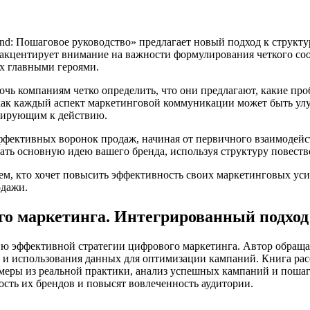
nd: Пошаговое руководство» предлагает новый подход к струк
 акцентирует внимание на важности формулирования четкого со
их главными героями.
мочь компаниям четко определить, что они предлагают, какие п
 как каждый аспект маркетинговой коммуникации может быть ул
ивирующим к действию.
эффективных воронок продаж, начиная от первичного взаимодей
ать основную идею вашего бренда, используя структуру повеств
сем, кто хочет повысить эффективность своих маркетинговых у
одажи.
го маркетинга. Интегрированный подход
ию эффективной стратегии цифрового маркетинга. Автор обраща
 и использования данных для оптимизации кампаний. Книга расс
римеры из реальной практики, анализ успешных кампаний и поша
ость их брендов и повысят вовлеченность аудитории.