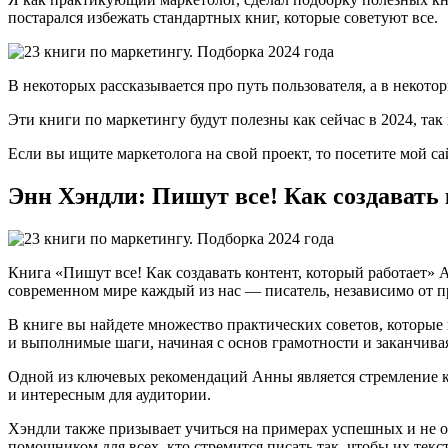
постарался избежать стандартных книг, которые советуют все.
В некоторых рассказывается про путь пользователя, а в некот
Эти книги по маркетингу будут полезны как сейчас в 2024, так
Если вы ищите маркетолога на свой проект, то посетите мой са
Энн Хэндли: Пишут все! Как создавать 
Книга «Пишут все! Как создавать контент, который работает» 
современном мире каждый из нас — писатель, независимо от п
В книге вы найдете множество практических советов, которые
и выполнимые шаги, начиная с основ грамотности и заканчивая
Одной из ключевых рекомендаций Анны является стремление к с
и интересным для аудитории.
Хэндли также призывает учиться на примерах успешных и не о
помощником для всех, кто стремится писать так, чтобы их текс