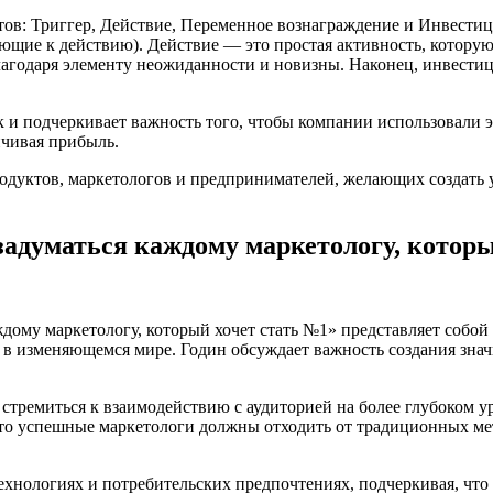
тов: Триггер, Действие, Переменное вознаграждение и Инвести
ющие к действию). Действие — это простая активность, которую
агодаря элементу неожиданности и новизны. Наконец, инвестици
к и подчеркивает важность того, чтобы компании использовали 
ичивая прибыль.
родуктов, маркетологов и предпринимателей, желающих создать
 задуматься каждому маркетологу, котор
ждому маркетологу, который хочет стать №1» представляет собой
 в изменяющемся мире. Годин обсуждает важность создания зна
 стремиться к взаимодействию с аудиторией на более глубоком у
что успешные маркетологи должны отходить от традиционных мет
технологиях и потребительских предпочтениях, подчеркивая, чт