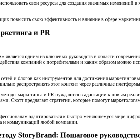
 использовать свои ресурсы для создания значимых изменений в 
ющих повысить свою эффективность и влияние в сфере маркетинг
ркетинга и PR
» является одним из ключевых руководств в области современн
действия компаний с потребителями и каким образом можно исп
 сетей и блогов как инструментов для достижения маркетинговы
равильно распространять этот контент через различные платформ
 методы маркетинга и PR нуждаются в адаптации к новым реалия
и. Скотт предлагает стратегии, которые помогут маркетологам 
фессионалам адаптироваться к быстро меняющемуся мире цифров
га и коммуникаций любой компании.
тоду StoryBrand: Пошаговое руководств