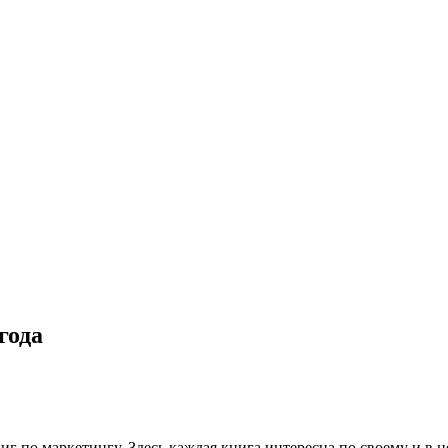
года
иг по маркетингу. Здесь каждая книга интересна по своему и в