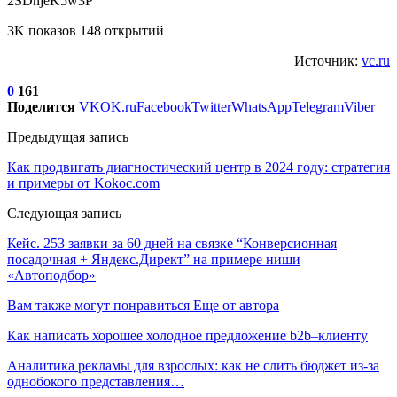
2SDnjeK5w3P
3K показов 148 открытий
Источник:
vc.ru
0
161
Поделится
VK
OK.ru
Facebook
Twitter
WhatsApp
Telegram
Viber
Предыдущая запись
Как продвигать диагностический центр в 2024 году: стратегия
и примеры от Kokoc.com
Следующая запись
Кейс. 253 заявки за 60 дней на связке “Конверсионная
посадочная + Яндекс.Директ” на примере ниши
«Автоподбор»
Вам также могут понравиться
Еще от автора
Как написать хорошее холодное предложение b2b–клиенту
Аналитика рекламы для взрослых: как не слить бюджет из-за
однобокого представления…