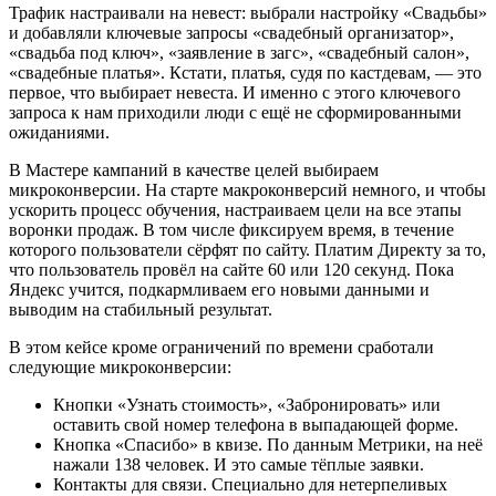
Трафик настраивали на невест: выбрали настройку «Свадьбы»
и добавляли ключевые запросы «свадебный организатор»,
«свадьба под ключ», «заявление в загс», «свадебный салон»,
«свадебные платья». Кстати, платья, судя по кастдевам, — это
первое, что выбирает невеста. И именно с этого ключевого
запроса к нам приходили люди с ещё не сформированными
ожиданиями.
В Мастере кампаний в качестве целей выбираем
микроконверсии. На старте макроконверсий немного, и чтобы
ускорить процесс обучения, настраиваем цели на все этапы
воронки продаж. В том числе фиксируем время, в течение
которого пользователи сёрфят по сайту. Платим Директу за то,
что пользователь провёл на сайте 60 или 120 секунд. Пока
Яндекс учится, подкармливаем его новыми данными и
выводим на стабильный результат.
В этом кейсе кроме ограничений по времени сработали
следующие микроконверсии:
Кнопки «Узнать стоимость», «Забронировать» или
оставить свой номер телефона в выпадающей форме.
Кнопка «Спасибо» в квизе. По данным Метрики, на неё
нажали 138 человек. И это самые тёплые заявки.
Контакты для связи. Специально для нетерпеливых