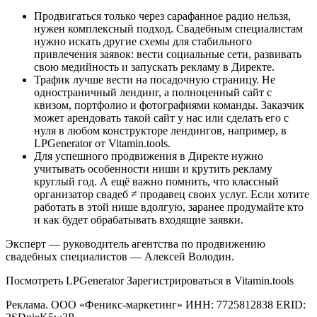
Продвигаться только через сарафанное радио нельзя,
нужен комплексный подход. Свадебным специалистам
нужно искать другие схемы для стабильного
привлечения заявок: вести социальные сети, развивать
свою медийность и запускать рекламу в Директе.
Трафик лучше вести на посадочную страницу. Не
одностраничный лендинг, а полноценный сайт с
квизом, портфолио и фотографиями команды. Заказчик
может арендовать такой сайт у нас или сделать его с
нуля в любом конструкторе лендингов, например, в
LPGenerator от Vitamin.tools.
Для успешного продвижения в Директе нужно
учитывать особенности ниши и крутить рекламу
круглый год. А ещё важно помнить, что классный
организатор свадеб ≠ продавец своих услуг. Если хотите
работать в этой нише вдолгую, заранее продумайте кто
и как будет обрабатывать входящие заявки.
Эксперт — руководитель агентства по продвижению
свадебных специалистов — Алексей Володин.
Посмотреть LPGenerator Зарегистрироваться в Vitamin.tools
Реклама. ООО «Феникс-маркетинг» ИНН: 7725812838 ERID: