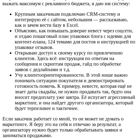
выжать максимум с рекламного бюджета, я даю им систему:
Крупным заказчикам подключаю CRM-систему и
интегрирую её с сайтом, небольшим — рассказываю,
как и зачем вести базу в Excel.
Объясняю, как повышать доверие невест через соцсети,
и отдаю пошаговый план упаковки блога с идеями для
контент-плана, 124 темами для постов и инструкцией по
упаковке отзывов.
Открываю доступ к своему курсу по привлечению
клиентов. Здесь всё: инструкция по ответам на
сообщения и скриптам продаж, гайд по обработке
заявок с дедлайнами и т.д.
Учу клиентоориентированности. В этой нише важно
понимать ситуацию покупателя и демонстрировать
готовность помочь. К примеру, невесте, которая ещё не
знает даты свадьбы, не нужно продавать так, будто она
вносит предоплату уже завтра. Её испугает агрессивный
маркетинг, и она найдет другого организатора, который
будет терпеливее и тактичнее.
Если заказчик работает со мной, то он может не думать о
маркетинге. Я беру это на себя и отвечаю за результат, а
организатору нужно будет только обрабатывать заявки и
заниматься продажами.