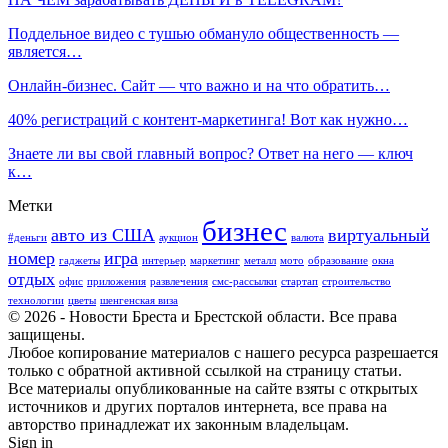
Поддельное видео с тушью обмануло общественность —
является…
Онлайн-бизнес. Сайт — что важно и на что обратить…
40% регистраций с контент-маркетинга! Вот как нужно…
Знаете ли вы свой главный вопрос? Ответ на него — ключ
к…
Метки
бизнес
авто из США
виртуальный
#деньги
аукцион
валюта
номер
игра
гаджеты
интерьер
маркетинг
металл
мото
образование
окна
отдых
офис
приложения
развлечения
смс-рассылки
стартап
строительство
технологии
цветы
шенгенская виза
© 2026 - Новости Бреста и Брестской области. Все права
защищены.
Любое копирование материалов с нашего ресурса разрешается
только с обратной активной ссылкой на страницу статьи.
Все материалы опубликованные на сайте взяты с открытых
источников и других порталов интернета, все права на
авторство принадлежат их законным владельцам.
Sign in