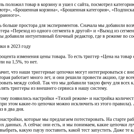
ль положил товар в корзину и ушел с сайта, посмотрел категори
тр», «Брошенная корзина», «Брошенная категория», «Подписка
бранного».
больше простора для экспериментов. Сначала мы добавили воз
ггера «Переход из одного сегмента в другой» и «Выход из сегме
 добавили интуитивный блочный редактор, где в режиме no cod
роцента изменения цены товара. То есть триггер «Цена на товар
и на 1,5%, то нет.
ачит, что наши триггерные цепочки могут интегрироваться с вн
орая работает много лет, и они решили провести акцию, где вс
ровать между собой. Так что мы добавили такую фичу для всех 
ять триггеры из внешнего сервиса в нашу систему.
оэтому появились настройки «Тихий режим» и настройка количес
ри этом какие-то цепочки можно исключить из этого правила). 
з в два дня.
е настройки, которые мы предлагаем потестировать. На старте р
их данных. А сейчас они есть, и мы понимаем, какие цепочки л
выбрать, какую паузу поставить, какой тест запустить. Даже те 