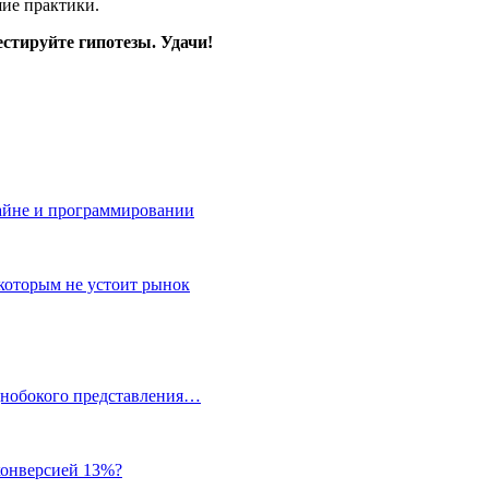
шие практики.
стируйте гипотезы. Удачи!
зайне и программировании
 которым не устоит рынок
однобокого представления…
 конверсией 13%?