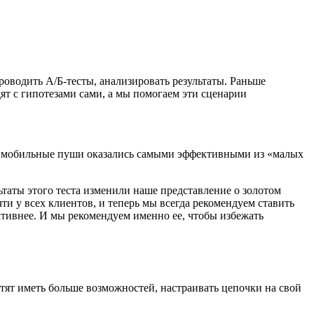
роводить А/Б-тесты, анализировать результаты. Раньше
ят с гипотезами сами, а мы помогаем эти сценарии
 и мобильные пуши оказались самыми эффективными из «малых
таты этого теста изменили наше представление о золотом
чти у всех клиентов, и теперь мы всегда рекомендуем ставить
ективнее. И мы рекомендуем именно ее, чтобы избежать
тят иметь больше возможностей, настраивать цепочки на свой