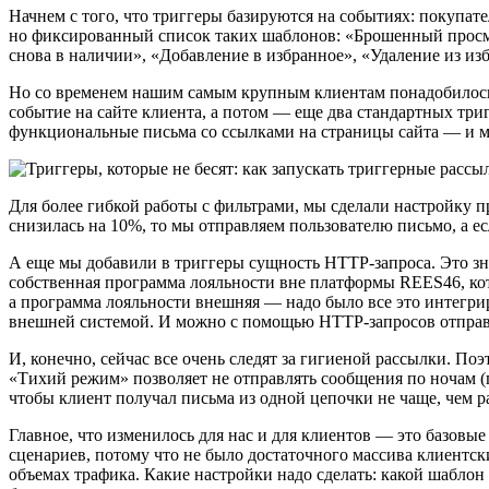
Начнем с того, что триггеры базируются на событиях: покупате
но фиксированный список таких шаблонов: «Брошенный просмо
снова в наличии», «Добавление в избранное», «Удаление из из
Но со временем нашим самым крупным клиентам понадобилось 
событие на сайте клиента, а потом — еще два стандартных три
функциональные письма со ссылками на страницы сайта — и мы
Для более гибкой работы с фильтрами, мы сделали настройку п
снизилась на 10%, то мы отправляем пользователю письмо, а есл
А еще мы добавили в триггеры сущность HTTP-запроса. Это зн
собственная программа лояльности вне платформы REES46, кот
а программа лояльности внешняя — надо было все это интегри
внешней системой. И можно с помощью HTTP-запросов отправл
И, конечно, сейчас все очень следят за гигиеной рассылки. П
«Тихий режим» позволяет не отправлять сообщения по ночам (п
чтобы клиент получал письма из одной цепочки не чаще, чем ра
Главное, что изменилось для нас и для клиентов — это базовы
сценариев, потому что не было достаточного массива клиентск
объемах трафика. Какие настройки надо сделать: какой шаблон 