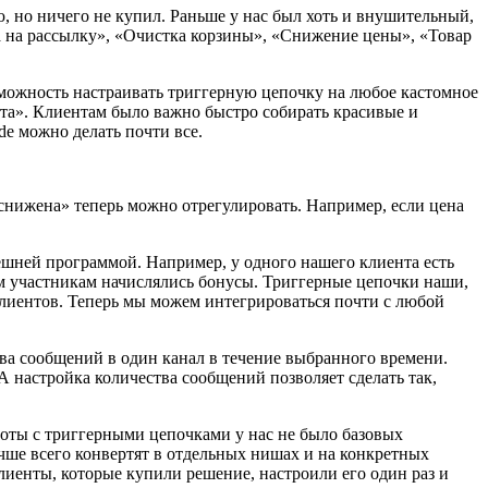
ю, но ничего не купил. Раньше у нас был хоть и внушительный,
 на рассылку», «Очистка корзины», «Снижение цены», «Товар
можность настраивать триггерную цепочку на любое кастомное
нта». Клиентам было важно быстро собирать красивые и
e можно делать почти все.
 снижена» теперь можно отрегулировать. Например, если цена
ешней программой. Например, у одного нашего клиента есть
ем участникам начислялись бонусы. Триггерные цепочки наши,
клиентов. Теперь мы можем интегрироваться почти с любой
тва сообщений в один канал в течение выбранного времени.
А настройка количества сообщений позволяет сделать так,
аботы с триггерными цепочками у нас не было базовых
учше всего конвертят в отдельных нишах и на конкретных
клиенты, которые купили решение, настроили его один раз и