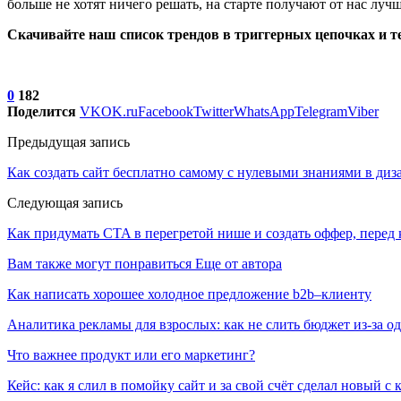
больше не хотят ничего решать, на старте получают от нас луч
Скачивайте наш список трендов в триггерных цепочках и те
0
182
Поделится
VK
OK.ru
Facebook
Twitter
WhatsApp
Telegram
Viber
Предыдущая запись
Как создать сайт бесплатно самому с нулевыми знаниями в ди
Следующая запись
Как придумать CTA в перегретой нише и создать оффер, перед
Вам также могут понравиться
Еще от автора
Как написать хорошее холодное предложение b2b–клиенту
Аналитика рекламы для взрослых: как не слить бюджет из-за 
Что важнее продукт или его маркетинг?
Кейс: как я слил в помойку сайт и за свой счёт сделал новый с