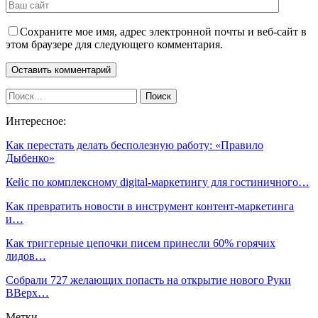
Сохраните мое имя, адрес электронной почты и веб-сайт в
этом браузере для следующего комментария.
Интересное:
Как перестать делать бесполезную работу: «Правило
Дыбенко»
Кейс по комплексному digital-маркетингу для гостиничного…
Как превратить новости в инструмент контент-маркетинга
и…
Как триггерные цепочки писем принесли 60% горячих
лидов…
Собрали 727 желающих попасть на открытие нового Руки
ВВерх…
Метки