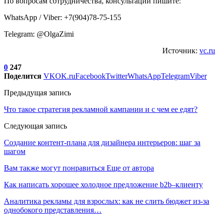
По вопросам сотрудничества, консультаций пишите:
WhatsApp / Viber: +7(904)78-75-155
Telegram: @OlgaZimi
Источник:
vc.ru
0
247
Поделится
VK
OK.ru
Facebook
Twitter
WhatsApp
Telegram
Viber
Предыдущая запись
Что такое стратегия рекламной кампании и с чем ее едят?
Следующая запись
Создание контент-плана для дизайнера интерьеров: шаг за
шагом
Вам также могут понравиться
Еще от автора
Как написать хорошее холодное предложение b2b–клиенту
Аналитика рекламы для взрослых: как не слить бюджет из-за
однобокого представления…