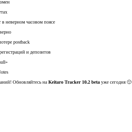
домен
етах
 в неверном часовом поясе
еверно
отере postback
 регистраций и депозитов
ull»
otes
паний! Обновляйтесь на
Keitaro Tracker 10.2 beta
уже сегодня 🙂