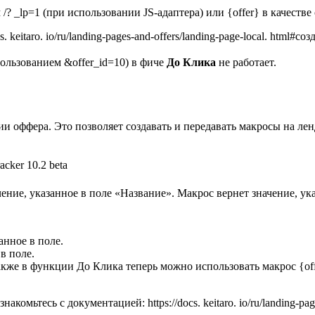
? _lp=1 (при использовании JS-адаптера) или {offer} в качестве 
keitaro. io/ru/landing-pages-and-offers/landing-page-local. html#с
ользованием &offer_id=10) в фиче
До Клика
не работает.
ии оффера. Это позволяет создавать и передавать макросы на л
чение, указанное в поле «Название». Макрос вернет значение, у
анное в поле.
в поле.
. Также в функции До Клика теперь можно использовать макрос {o
тесь с документацией: https://docs. keitaro. io/ru/landing-pages-