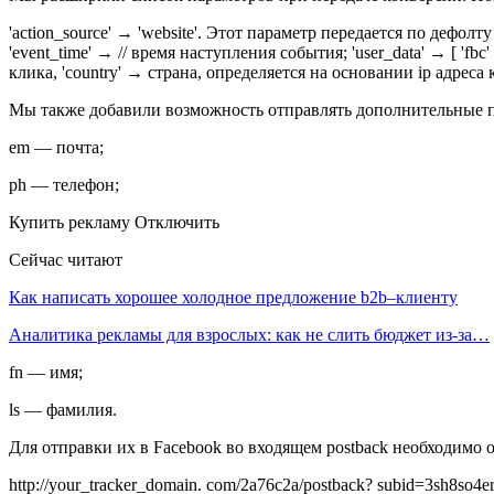
'action_source' → 'website'. Этот параметр передается по дефо
'event_time' → // время наступления события; 'user_data' → [ 'fbc
клика, 'country' → страна, определяется на основании ip адреса 
Мы также добавили возможность отправлять дополнительные пар
em — почта;
ph — телефон;
Купить рекламу Отключить
Сейчас читают
Как написать хорошее холодное предложение b2b–клиенту
Аналитика рекламы для взрослых: как не слить бюджет из-за…
fn — имя;
ls — фамилия.
Для отправки их в Facebook во входящем postback необходимо 
http://your_tracker_domain. com/2a76c2a/postback? subid=3sh