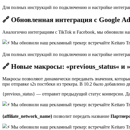
Для полных инструкций по подключению и настройке интеграции с F
🔗 Обновленная интеграция с Google A
Аналогично интеграциям с TikTok и Facebook, мы обновили наш
Для полных инструкций по подключению и настройке интеграции с G
🔗 Новые макросы: «previous_status« и »
Макросы позволяют динамически передавать значения, которые 
при отправке s2s постбеки из трекера. В 10.2 было добавлено д
{previous_status} — отправит предыдущий статус конверсии. Д
{affiliate_network_name}
позволит передать название
Партнерс