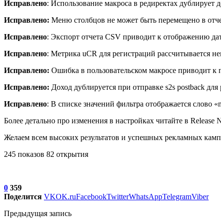
Исправлено
: Использование макроса в редиректах дублирует 
Исправлено:
Меню столбцов не может быть перемещено в отч
Исправлено
: Экспорт отчета CSV приводит к отображению дат
Исправлено
: Метрика uCR для регистраций рассчитывается н
Исправлено:
Ошибка в пользовательском макросе приводит к п
Исправлено:
Доход дублируется при отправке s2s postback для
Исправлено
: В списке значений фильтра отображается слово «n
Более детально про изменения в настройках читайте в Release N
Желаем всем высоких результатов и успешных рекламных кам
245 показов 82 открытия
0
359
Поделится
VK
OK.ru
Facebook
Twitter
WhatsApp
Telegram
Viber
Предыдущая запись