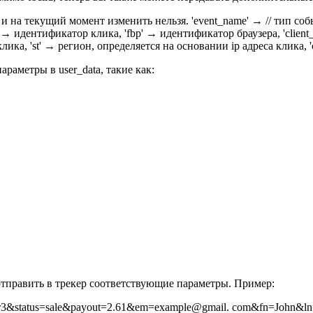
лту и на текущий момент изменить нельзя. 'event_name' → // тип с
' → идентификатор клика, 'fbp' → идентификатор браузера, 'client_i
клика, 'st' → регион, определяется на основании ip адреса клика, 
аметры в user_data, такие как:
отправить в трекер соответствующие параметры. Пример:
8so4er3&status=sale&payout=2.61&em=example@gmail. com&fn=Joh