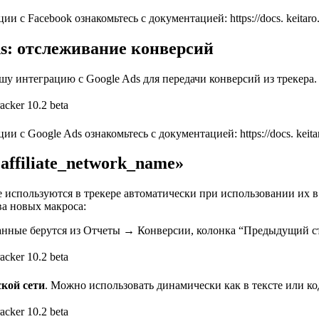
acebook ознакомьтесь с документацией: https://docs. keitaro. io/r
ds: отслеживание конверсий
у интеграцию с Google Ads для передачи конверсий из трекера.
oogle Ads ознакомьтесь с документацией: https://docs. keitaro. io
affiliate_network_name»
используются в трекере автоматически при использовании их в к
ва новых макроса:
анные берутся из Отчеты → Конверсии, колонка “Предыдущий ста
кой сети
. Можно использовать динамически как в тексте или код