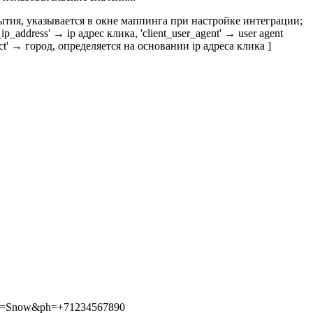
обытия, указывается в окне маппинга при настройке интеграции;
p_address' → ip адрес клика, 'client_user_agent' → user agent
'ct' → город, определяется на основании ip адреса клика ]
n&ln=Snow&ph=+71234567890