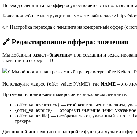
Переход с лендинга на оффер осуществляется с использованием /
Более подробные инструкции вы можете найти здесь: https://docs. 
👉 Настройка перехода с лендинга на конкретный оффер (с исп
🔗 Редактирование оффера: значения
Мы добавили раздел «
Значения
» при создании и редактирован
значений на оффер — 10.
Используйте макрос {offer_value: NAME}, где
NAME
– это зна
Примеры использования макросов на локальном лендинге:
{offer_value:currency} — отобразит значение валюты, указ
{offer_value:price} — отобразит значение цены, указанное 
{offer_value:title} — отобразит текст, указанный в поле
трекере.
Для полной инструкции по настройке функции мульти-оффер ознакомь