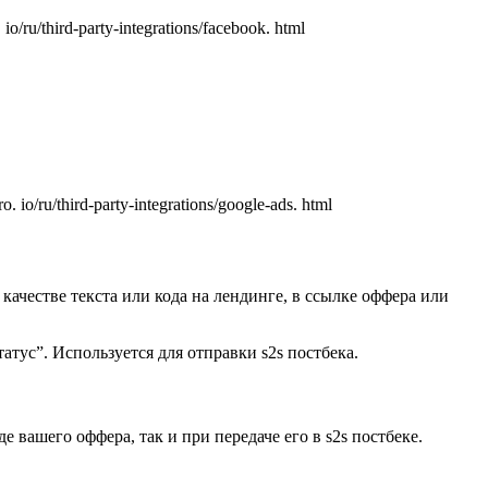
u/third-party-integrations/facebook. html
/ru/third-party-integrations/google-ads. html
ачестве текста или кода на лендинге, в ссылке оффера или
тус”. Используется для отправки s2s постбека.
е вашего оффера, так и при передаче его в s2s постбеке.