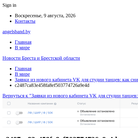
Sign in
Воскресенье, 9 августа, 2026
Контакты
angelsband.by
Главная
В мире
Новости Бреста и Брестской области
Главная
В мире
Заявки из нового кабинета VK для студии танцев: как сн
c2487ca83e458fa8ef503774726a9e4d
Вернуться к "Заявки из нового кабинета VK для студии танцев