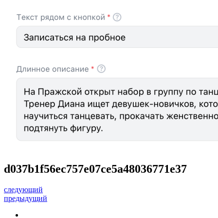
d037b1f56ec757e07ce5a48036771e37
следующий
предыдущий