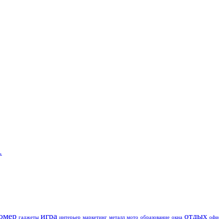
…
омер
игра
отдых
гаджеты
интерьер
маркетинг
металл
мото
образование
окна
офи