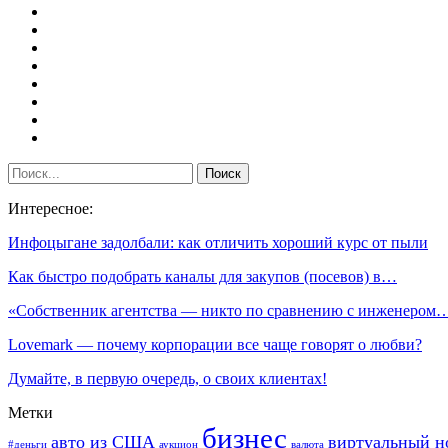
Интересное:
Инфоцыгане задолбали: как отличить хороший курс от пыли
Как быстро подобрать каналы для закупов (посевов) в…
«Собственник агентства — никто по сравнению с инженером
Lovemark — почему корпорации все чаще говорят о любви?
Думайте, в первую очередь, о своих клиентах!
Метки
бизнес
авто из США
виртуальный н
#деньги
аукцион
валюта