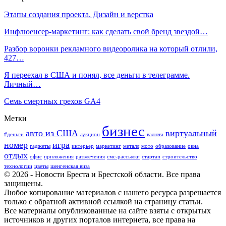
Этапы создания проекта. Дизайн и верстка
Инфлюенсер-маркетинг: как сделать свой бренд звездой…
Разбор воронки рекламного видеоролика на который отлили,
427…
Я переехал в США и понял, все деньги в телеграмме.
Личный…
Семь смертных грехов GA4
Метки
бизнес
авто из США
виртуальный
#деньги
аукцион
валюта
номер
игра
гаджеты
интерьер
маркетинг
металл
мото
образование
окна
отдых
офис
приложения
развлечения
смс-рассылки
стартап
строительство
технологии
цветы
шенгенская виза
© 2026 - Новости Бреста и Брестской области. Все права
защищены.
Любое копирование материалов с нашего ресурса разрешается
только с обратной активной ссылкой на страницу статьи.
Все материалы опубликованные на сайте взяты с открытых
источников и других порталов интернета, все права на