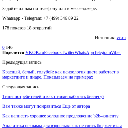
Задайте их нам по телефону или в мессенджере:
Whatsapp • Telegram: +7 (499) 346 89 22
178 показов 18 открытий
Источник:
vc.ru
0
146
Поделится
VK
OK.ru
Facebook
Twitter
WhatsApp
Telegram
Viber
Предыдущая запись
Красный, белый, голубой: как психология цвета работает в
маркетинге и пиаре. Показываем на примерах
Следующая запись
Типы потребителей и как с ними работать бизнесу?
Вам также могут понравиться
Еще от автора
Как написать хорошее холодное предложение b2b–клиенту
Аналитика рекламы для взрослых: как не слить бюджет из-за