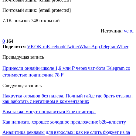
Почтовый ящик: [email protected]
7.1K показов 748 открытий
Источник:
vc.ru
0
164
Поделится
VK
OK.ru
Facebook
Twitter
WhatsApp
Telegram
Viber
Предыдущая запись
Принесли онлайн-школе 1,9 млн ₽ через чат-бота Telegram со
стоимостью подписчика 78 ₽
Следующая запись
Накрутка отзывов без палева. Полный гайд: где брать отзывы,
как работать с негативом в комментариях
Вам также могут понравиться
Еще от автора
Как написать хорошее холодное предложение b2b–клиенту
Аналитика рекламы для взрослых: как не слить бюджет из-за