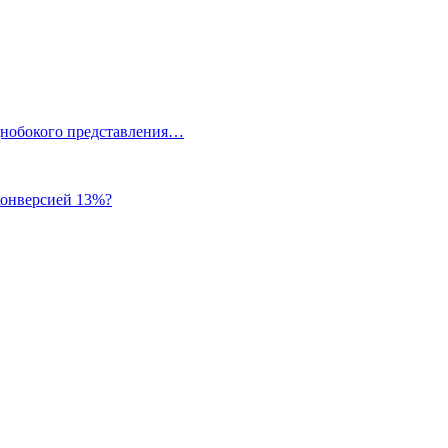
однобокого представления…
 конверсией 13%?