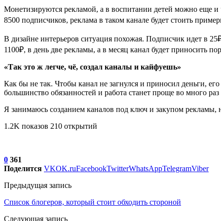
Монетизируются рекламой, а в воспитании детей можно еще и ч
8500 подписчиков, реклама в таком канале будет стоить пример
В дизайне интерьеров ситуация похожая. Подписчик идет в 25₽
1100₽, в день две рекламы, а в месяц канал будет приносить по
«Так это ж легче, чё, создал каналы и кайфуешь»
Как бы не так. Чтобы канал не загнулся и приносил деньги, ег
большинство обязанностей и работа станет проще во много раз
Я занимаюсь созданием каналов под ключ и закупом рекламы
1.2K показов 210 открытий
0
361
Поделится
VK
OK.ru
Facebook
Twitter
WhatsApp
Telegram
Viber
Предыдущая запись
Список блогеров, который стоит обходить стороной
Следующая запись