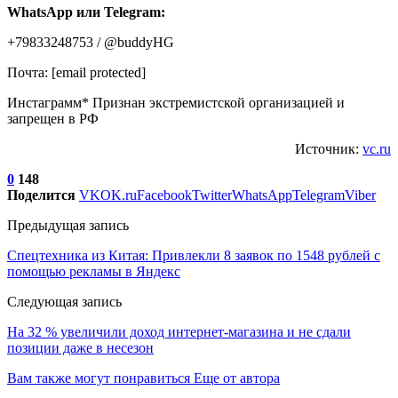
WhatsApp или Telegram:
+79833248753 / @buddyHG
Почта: [email protected]
Инстаграмм* Признан экстремистской организацией и
запрещен в РФ
Источник:
vc.ru
0
148
Поделится
VK
OK.ru
Facebook
Twitter
WhatsApp
Telegram
Viber
Предыдущая запись
Спецтехника из Китая: Привлекли 8 заявок по 1548 рублей с
помощью рекламы в Яндекс
Следующая запись
На 32 % увеличили доход интернет-магазина и не сдали
позиции даже в несезон
Вам также могут понравиться
Еще от автора