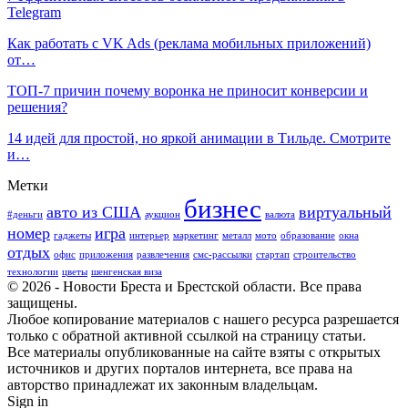
Telegram
Как работать с VK Ads (реклама мобильных приложений)
от…
ТОП-7 причин почему воронка не приносит конверсии и
решения?
14 идей для простой, но яркой анимации в Тильде. Смотрите
и…
Метки
бизнес
авто из США
виртуальный
#деньги
аукцион
валюта
номер
игра
гаджеты
интерьер
маркетинг
металл
мото
образование
окна
отдых
офис
приложения
развлечения
смс-рассылки
стартап
строительство
технологии
цветы
шенгенская виза
© 2026 - Новости Бреста и Брестской области. Все права
защищены.
Любое копирование материалов с нашего ресурса разрешается
только с обратной активной ссылкой на страницу статьи.
Все материалы опубликованные на сайте взяты с открытых
источников и других порталов интернета, все права на
авторство принадлежат их законным владельцам.
Sign in