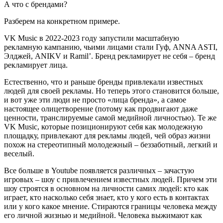
А что с брендами?
Разберем на конкретном примере.
VK Music в 2022-2023 году запустили масштабную
рекламную кампанию, чьими лицами стали Гуф, ANNA ASTI,
Элджей, ANIKV и Ramil’. Бренд рекламирует не себя – бренд
рекламирует лица.
Естественно, что и раньше бренды привлекали известных
людей для своей рекламы. Но теперь этого становится больше,
и вот уже эти люди не просто «лица бренда», а самое
настоящее олицетворение (потому как продвигают даже
ценности, транслируемые самой медийной личностью). Те же
VK Music, которые позиционируют себя как молодежную
площадку, привлекают для рекламы людей, чей образ жизни
похож на стереотипный молодежный – беззаботный, легкий и
веселый.
Все больше в Youtube появляется различных – зачастую
игровых – шоу с привлечением известных людей. Причем эти
шоу строятся в основном на личности самих людей: кто как
играет, кто насколько себя знает, кто у кого есть в контактах
или у кого какое мнение. Стираются границы человека между
его личной жизнью и медийной. Человека выжимают как