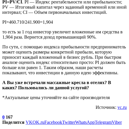
PI=PV/CI
. PI — Индекс рентабельности или прибыльности;
PV — Итоговый капитал через заданный временной или иной
интервал; CI — Объем первоначальных инвестиций.
PI=460.710/241.900=1,904
то есть за 1 год инвестор увеличит вложенные им средства в
1,904 раза. Вернется доход превышающий 90%.
По сути, с помощью индекса прибыльности предприниматель
может оценить размеры конкретной прибыли, которую
приносит каждый вложенный в бизнес рубль. При быстром
анализе оценить индекс относительно просто: PI должен быть
больше или равен 1. Таким образом, наши расчеты
показывают, что инвестиции в данную идею эффективны.
А Вы уже встречали массажные кресла в отелях? В
каких? Пользовались ли данной услугой?
*Актуальные цены уточняйте на сайте производителя
Источник:
vc.ru
0
167
Поделится
VK
OK.ru
Facebook
Twitter
WhatsApp
Telegram
Viber