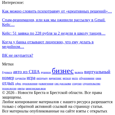
Интересное:
Как можно словить психотравму от «креативных решений»…
Спам-реанимация, или как мы оживили рассылку в Gmail.
Кейс…
Кейс: 51 заявка по 228 рубля за 2 недели в школу танцев…
Когда у банка отзывают лицензию, что ему делать в
медийном…
ВК не окупается?
Метки
бизнес
авто из США
виртуальный
#деньги
аукцион
валюта
номер
игра
гаджеты
интерьер
маркетинг
металл
мото
образование
окна
отдых
офис
приложения
развлечения
смс-рассылки
стартап
строительство
технологии
цветы
шенгенская виза
© 2026 - Новости Бреста и Брестской области. Все права
защищены.
Любое копирование материалов с нашего ресурса разрешается
только с обратной активной ссылкой на страницу статьи.
Все материалы опубликованные на сайте взяты с открытых