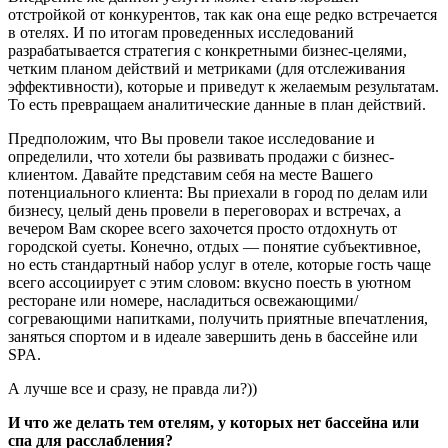
отстройкой от конкурентов, так как она еще редко встречается
в отелях. И по итогам проведенных исследований
разрабатывается стратегия с конкретными бизнес-целями,
четким планом действий и метриками (для отслеживания
эффективности), которые и приведут к желаемым результатам.
То есть превращаем аналитические данные в план действий.
Предположим, что Вы провели такое исследование и
определили, что хотели бы развивать продажи с бизнес-
клиентом. Давайте представим себя на месте Вашего
потенциального клиента: Вы приехали в город по делам или
бизнесу, целый день провели в переговорах и встречах, а
вечером Вам скорее всего захочется просто отдохнуть от
городской суеты. Конечно, отдых — понятие субъективное,
но есть стандартный набор услуг в отеле, которые гость чаще
всего ассоциирует с этим словом: вкусно поесть в уютном
ресторане или номере, насладиться освежающими/
согревающими напитками, получить приятные впечатления,
заняться спортом и в идеале завершить день в бассейне или
SPA.
А лучше все и сразу, не правда ли?))
И что же делать тем отелям, у которых нет бассейна или
спа для расслабления?