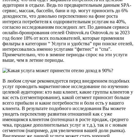
аудитории в отдыхе. Ведь по предварительным данным SPA-
сервис, массаж, бассейн, бани и пр. могут приносить до 6%
доходности, что довольно перспективно на фоне роста
интереса потребителя к оздоровительным услугам на 40%,
согласно исследованиям последних лет. По данным сервиса
онлайн-бронирования отелей Ostrovok.ru Ostrovok.ru за 2023
год более 18% от всех пользователей, которые применяли
фильтры в категории “ Услуги и удобства” при поиске отелей,
интересовались именно услугами “фитнес” и “спа”.
Примечательно, что в зимние периоды спрос на эти услуги
выше, чем в летние периоды.
В любом случае рекомендуется перед внедрением подобных
услуг проводить маркетинговое исследование по изучению
целевой аудитории: кто ваш клиент, какие группы клиентов у
вас есть (сегментирование), какой сегмент приносит больше
всего прибыли и какие потребности и боли есть у вашего
клиента. В результате подобного исследования Вы можете
увидеть перспективу развития отношений как с уже
имеющимся клиентом (потенциал в росте продаж, среднего
чека, продаже дополнительных услуг и т.д.), так и с новым
сегментом (например, для увеличения вашей доли рынка).
Внедрение же данной услуги может стать хорошей