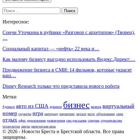
Интересное:
Сончи Уточкина в рубрике «Разговор с архетипом» (Творец).
…
Социальный капитал — «нефть» 22 века и…
Как малому бизнесу выгодно использовать Яндекс.Директ:…
Продвижение бизнеса в СМИ: 14 фильмов, которые украсят
ваш…
Disney Research только что представила нового робота
Метки
бизнес
авто из США
виртуальный
#деньги
аукцион
валюта
номер
игра
гаджеты
интерьер
маркетинг
металл
мото
образование
окна
отдых
офис
приложения
развлечения
смс-рассылки
стартап
строительство
технологии
цветы
шенгенская виза
© 2026 - Новости Бреста и Брестской области. Все права
защищены.