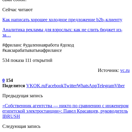
Сейчас читают
Как написать хорошее холодное предложение b2b–клиенту
Аналитика рекламы для взрослых: как не слить бюджет из-
за…
#фриланс #удаленнаяработа #доход
#какзарабатыватьнафрилансе
534 показа 111 открытий
Источник:
vc.ru
0
154
Поделится
VK
OK.ru
Facebook
Twitter
WhatsApp
Telegram
Viber
Предыдущая запись
«Собственник агентства — никто по сравнению с инженером
египетской электростанции»: Павел Красавцев, руководитель
IBRUSH
Следующая запись