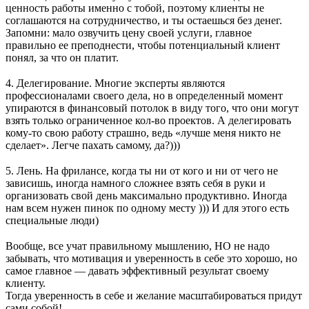
ценность работы именно с тобой, поэтому клиенты не
соглашаются на сотрудничество, и ты остаешься без денег.
Запомни: мало озвучить цену своей услуги, главное
правильно ее преподнести, чтобы потенциальный клиент
понял, за что он платит.
⠀
4. Делегирование. Многие эксперты являются
профессионалами своего дела, но в определенный момент
упираются в финансовый потолок в виду того, что они могут
взять только ограниченное кол-во проектов. А делегировать
кому-то свою работу страшно, ведь «лучше меня никто не
сделает». Легче пахать самому, да?)))
⠀
5. Лень. На фрилансе, когда ты ни от кого и ни от чего не
зависишь, иногда намного сложнее взять себя в руки и
организовать свой день максимально продуктивно. Иногда
нам всем нужен пинок по одному месту ))) И для этого есть
специальные люди)
⠀
Вообще, все учат правильному мышлению, НО не надо
забывать, что мотивация и уверенность в себе это хорошо, но
самое главное — давать эффективный результат своему
клиенту.
Тогда уверенность в себе и желание масштабироваться придут
сами собой!