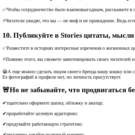
✅Чтобы сотрудничество было взаимовыгодным, расскажите в пос
⚡Читатели увидят, что вы — не миф и не привидение. Ведь есть
10. Публикуйте в Stories цитаты, мысл
✅Разместите в историях интересные изречения о жизненных ценн
⚡Помимо этого, вы сможете замотивировать своих читателей н
😀А еще можно сделать лицом своего бренда вашу кошку или со
Ее фотографий в профиле нет, но личность присутствует.
🚨Но не забывайте, что продвигаться бе
✔тщательно оформите шапку, обложку и аватар;
✔проработайте целевую аудиторию;
✔продумайте работающую стратегию;
✔регулярно давайте полезный контент;