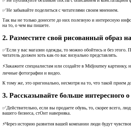
✅Не публикуйте безликие посты с описанием и констатацией 
✅Не забывайте поделиться с читателями своим мнением.
Так вы не только донесете до них полезную и интересную инфор
на то, о чем вы пишете.
2. Разместите свой рисованный образ на
✅Если у вас магазин одежды, то можно обойтись и без этого. П
читатель должен хоть как-то вас визуально представлять.
⚡Закажите специалистам или создайте в Midjourney картинку, н
личные фотографии и видео.
К тому же, это оригинально, несмотря на то, что такой прием д
3. Рассказывайте больше интересного 
✅Действительно, если вы продаете обувь, то, скорее всего, люд
вашего бизнеса, стОит наверняка.
⚡Через историю развития вашей компании люди будут чувствова