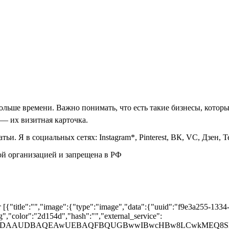
больше времени. Важно понимать, что есть такие бизнесы, котор
о — их визитная карточка.
и. Я в социальных сетях: Instagram*, Pinterest, ВК, VC, Дзен, T
ой организацией и запрещена в РФ
title":"","image":{"type":"image","data":{"uuid":"f9e3a255-1334
","color":"2d154d","hash":"","external_service":
AD/2wBDAAUDBAQEAwUEBAQFBQUGBwwIBwcHBw8LCwkMEQ8