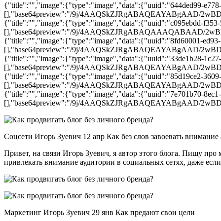
{"title":"","image":{"type":"image","data":{"uuid":"644ded99-e778
[],"base64preview":"/9j/4AAQSkZJRgABAQEAYABg
{"title":"","image":{"type":"image","data":{"uuid":"c095ebdd-f353
[],"base64preview":"/9j/4AAQSkZJRgABAQAAAQABA
{"title":"","image":{"type":"image","data":{"uuid":"8fd60001-ed93
[],"base64preview":"/9j/4AAQSkZJRgABAQEAYABgA
{"title":"","image":{"type":"image","data":{"uuid":"33de1b28-1c27
[],"base64preview":"/9j/4AAQSkZJRgABAQEAYABg
{"title":"","image":{"type":"image","data":{"uuid":"85d19ce2-3609
[],"base64preview":"/9j/4AAQSkZJRgABAQEAYABg
{"title":"","image":{"type":"image","data":{"uuid":"7e701b70-8ec1
[],"base64preview":"/9j/4AAQSkZJRgABAQEAYABg
Соцсети Игорь Зуевич 12 апр Как без слов завоевать внимание
Привет, на связи Игорь Зуевич, я автор этого блога. Пишу пр
привлекать внимание аудитории в социальных сетях, даже если
Маркетинг Игорь Зуевич 29 янв Как предают свои цели