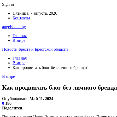
Sign in
Пятница, 7 августа, 2026
Контакты
angelsband.by
Главная
В мире
Новости Бреста и Брестской области
Главная
В мире
Как продвигать блог без личного бренда?
В мире
Как продвигать блог без личного бренд
Опубликовано
Май 11, 2024
0
180
Поделится
Привет, на связи Игорь Зуевич, я автор этого блога. Пишу про