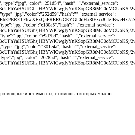
"type":"jpg","color":"251d54","hash":"","external_service":
QYGBcUFhYaHSUfGhsjHBYWICwgIyYnKSopGR8tMC0oMCUo
type":"jpg","color":"252d59","hash":"","external_service":
SEhEPERETFhwXExQaFRERGCEYGh0dHx8fExciJCIeJBweHx
ype":"jpg","color":"e180a5","hash":"","external_service":
YGBcUFhYaHSUfGhsjHBYWICwgIyYnKSopGR8tMC0oMCUoK
type":"jpg","color":"e9d7bd","hash":"","external_service":
xQYGBcUFhYaHSUfGhsjHBYWICwgIyYnKSopGR8tMC0oMCU
type":"jpg","color":"301e4a","hash":"","external_service":
QYGBcUFhYaHSUfGhsjHBYWICwgIyYnKSopGR8tMC0oMCU
ype":"jpg","color":"26285d","hash":"","external_service":
QYGBcUFhYaHSUfGhsjHBYWICwgIyYnKSopGR8tMC0oMCU
жу про мощные инструменты, с помощью которых можно