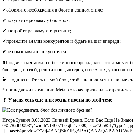
✔оформите изображения в блоге в едином стиле;
✔покупайте рекламу у блогеров;
✔настройте рекламу и таргетинг;
✔проведите анализ конкурентов и будьте на шаг впереди;
✔не обманывайте покупателей.
❗Продвигаться можно и без личного бренда, хоть это и займет 
блогеров, врачей, репетиторов, актеров, и всех тех, у кого лиц
🚀 Подписывайтесь на мой блог, чтобы не пропустить новые стать
* принадлежит компании Meta, которая признана экстремистск
🚩 У меня есть еще интересные посты по этой теме:
Игорь Зуевич 3.08.2023 Личный Бренд, Если Вас Еще Не Знают [{"
095782fb9093","width":1400,"height":1000,"size":65851,"type":"jpg
[],"base64preview":"/9j/4AAQSkZJRgABAQAAAQABA