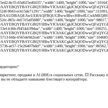
-5ed2-8e35-65d025ed0435","width":1400,"height":1000,"size":101647,
AAD/2wBDAAYEBQYFBAYGBQYHBwYIChAKCgkJChQODwwQFx
-524f-9043-ec615de71291","width":1400,"height":1000,"size":111093,"
AD/2wBDAAUDBAQEAwUEBAQFBQUGBwwIBwcHBw8LCwkMEQ8
-52ec-865c-0d17e5a05680","width":1400,"height":1000,"size":98017,"t
AD/2wBDAAYEBQYFBAYGBQYHBwYIChAKCgkJChQODwwQFxQ
-53ef-b36b-f945441f9daa","width":1400,"height":1000,"size":100251,"
AAD/2wBDAAYEBQYFBAYGBQYHBwYIChAKCgkJChQODwwQF
-5713-bfde-65654e9d2eab","width":1400,"height":1000,"size":104685,"
AAD/2wBDAAYEBQYFBAYGBQYHBwYIChAKCgkJChQODwwQFx
-573b-ae57-15e26407bdef","width":1400,"height":1000,"size":86562,"t
AAD/2wBDAAYEBQYFBAYGBQYHBwYIChAKCgkJChQODwwQFx
 аудитории?
о маркетинг, продажи и AI (ИИ) в социальных сетях. 💥 Расска
 вы не обладаете навыками блестящего копирайтера.