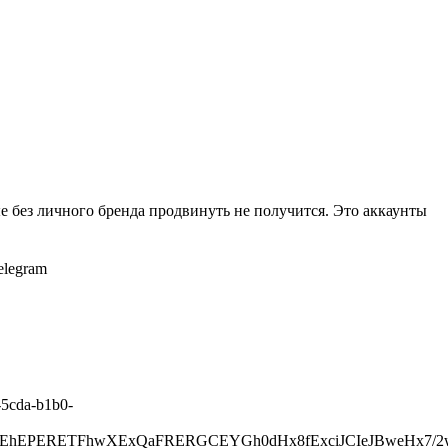
ые без личного бренда продвинуть не получится. Это аккаунты
elegram
-5cda-b1b0-
SEhEPERETFhwXExQaFRERGCEYGh0dHx8fExciJCIeJBweHx