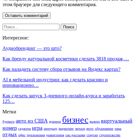
этом браузере для следующего комментария.
Интересное:
Аудиобрендинг — это што?
Как бренду натуральной косметики сделать 3818 продаж,…
Как наладить систему сбора отзывов на Яндекс картах?
AI в мебельной индустрии: как сделать красиво и
инновационно…
Как сделать запуск 3-дневного онлайн-курса и заработать
125…
Метки
бизнес
авто из США
виртуальный
#деньги
аукцион
валюта
номер
игра
гаджеты
интерьер
маркетинг
металл
мото
образование
окна
отдых
офис
приложения
развлечения
смс-рассылки
стартап
строительство