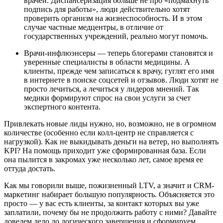
врачей. Диспансеризация больше не про «‎подмахнуть
подпись для работы»‎, люди действительно хотят
проверить организм на жизнеспособность. И в этом
случае частные медцентры, в отличие от
государственных учреждений, реально могут помочь.
Врачи-инфлюэнсеры — теперь блогерами становятся и
уверенные специалисты в области медицины. А
клиенты, прежде чем записаться к врачу, гуглят его имя
в интернете в поиске соцсетей и отзывов. Люди хотят не
просто лечиться, а лечиться у лидеров мнений. Так
медики формируют спрос на свои услуги за счет
экспертного контента.
Привлекать новые лиды нужно, но, возможно, не в огромном
количестве (особенно если колл-центр не справляется с
нагрузкой). Как не выкидывать деньги на ветер, но выполнять
KPI? На помощь приходит уже сформированная база. Если
она пылится в закромах уже несколько лет, самое время ее
оттуда достать.
Как мы говорили выше, пожизненный LTV, а значит и CRM-
маркетинг набирает большую популярность. Объясняется это
просто — у вас есть клиенты, за контакт которых вы уже
заплатили, почему бы не продолжить работу с ними? Давайте
доведем дело до логического завершения и сформируем