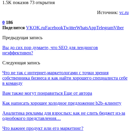
1.5K показов 73 открытия
Источник:
vc.ru
0
186
Поделится
VK
OK.ru
Facebook
Twitter
WhatsApp
Telegram
Viber
Предыдущая запись
Вы до сих пор думаете, что SEO для лендингов
неэффективен?
Следующая запись
Что не так с интернет-маркетологами с точки зрения
собственника бизнеса и как найти хорошего специалиста себе
в команду
Вам также могут понравиться
Еще от автора
Как написать хорошее холодное предложение b2b–клиенту
Аналитика рекламы для взрослых: как не слить бюджет из-за
однобокого представления…
Что важнее продукт или его маркетинг?