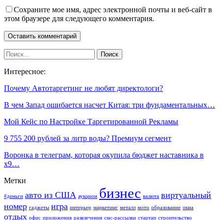
Сохраните мое имя, адрес электронной почты и веб-сайт в
этом браузере для следующего комментария.
Интересное:
Почему Автотаргетинг не любят директологи?
В чем Запад ошибается насчет Китая: три фундаментальных…
Мой Кейс по Настройке Таргетированной Рекламы
9 755 200 рублей за литр воды? Премиум сегмент
Воронка в телеграм, которая окупила бюджет наставника в
х9…
Метки
бизнес
авто из США
виртуальный
#деньги
аукцион
валюта
номер
игра
гаджеты
интерьер
маркетинг
металл
мото
образование
окна
отдых
офис
приложения
развлечения
смс-рассылки
стартап
строительство