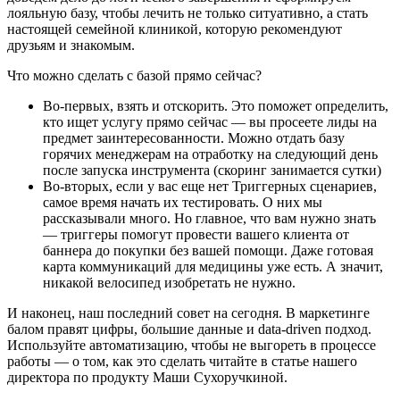
лояльную базу, чтобы лечить не только ситуативно, а стать
настоящей семейной клиникой, которую рекомендуют
друзьям и знакомым.
Что можно сделать с базой прямо сейчас?
Во-первых, взять и отскорить. Это поможет определить,
кто ищет услугу прямо сейчас — вы просеете лиды на
предмет заинтересованности. Можно отдать базу
горячих менеджерам на отработку на следующий день
после запуска инструмента (скоринг занимается сутки)
Во-вторых, если у вас еще нет Триггерных сценариев,
самое время начать их тестировать. О них мы
рассказывали много. Но главное, что вам нужно знать
— триггеры помогут провести вашего клиента от
баннера до покупки без вашей помощи. Даже готовая
карта коммуникаций для медицины уже есть. А значит,
никакой велосипед изобретать не нужно.
И наконец, наш последний совет на сегодня. В маркетинге
балом правят цифры, большие данные и data-driven подход.
Используйте автоматизацию, чтобы не выгореть в процессе
работы — о том, как это сделать читайте в статье нашего
директора по продукту Маши Сухоручкиной.