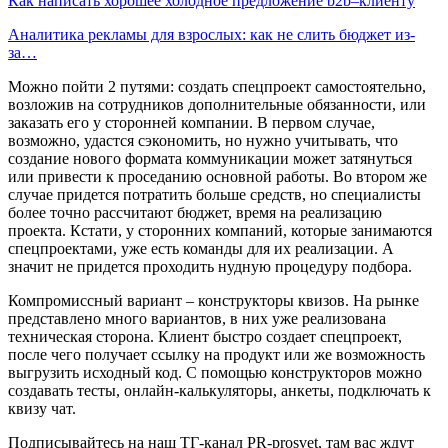
Как написать хорошее холодное предложение b2b–клиенту
Аналитика рекламы для взрослых: как не слить бюджет из-
за…
Можно пойти 2 путями: создать спецпроект самостоятельно,
возложив на сотрудников дополнительные обязанности, или
заказать его у сторонней компании. В первом случае,
возможно, удастся сэкономить, но нужно учитывать, что
создание нового формата коммуникации может затянуться
или привести к проседанию основной работы. Во втором же
случае придется потратить больше средств, но специалисты
более точно рассчитают бюджет, время на реализацию
проекта. Кстати, у сторонних компаний, которые занимаются
спецпроектами, уже есть команды для их реализации. А
значит не придется проходить нудную процедуру подбора.
Компромиссный вариант – конструкторы квизов. На рынке
представлено много вариантов, в них уже реализована
техническая сторона. Клиент быстро создает спецпроект,
после чего получает ссылку на продукт или же возможность
выгрузить исходный код. С помощью конструкторов можно
создавать тесты, онлайн-калькуляторы, анкеты, подключать к
квизу чат.
Подписывайтесь на наш ТГ-канал PR-prosvet, там вас ждут