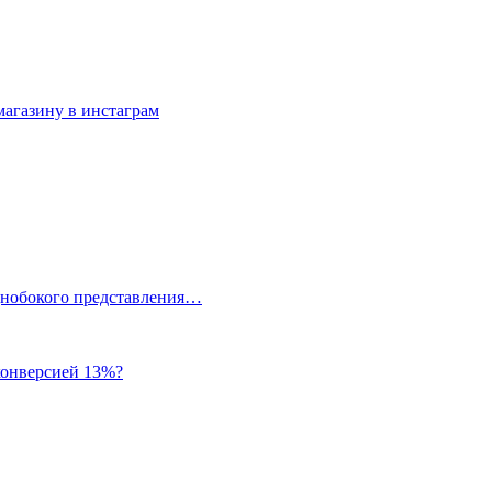
 магазину в инстаграм
однобокого представления…
 конверсией 13%?