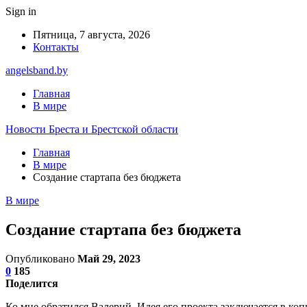
Sign in
Пятница, 7 августа, 2026
Контакты
angelsband.by
Главная
В мире
Новости Бреста и Брестской области
Главная
В мире
Создание стартапа без бюджета
В мире
Создание стартапа без бюджета
Опубликовано
Май 29, 2023
0
185
Поделится
Ко мне обратился Валерий. Идея его проекта заключается в ко