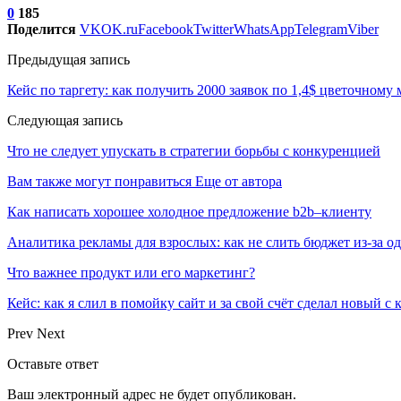
0
185
Поделится
VK
OK.ru
Facebook
Twitter
WhatsApp
Telegram
Viber
Предыдущая запись
Кейс по таргету: как получить 2000 заявок по 1,4$ цветочному
Следующая запись
Что не следует упускать в стратегии борьбы с конкуренцией
Вам также могут понравиться
Еще от автора
Как написать хорошее холодное предложение b2b–клиенту
Аналитика рекламы для взрослых: как не слить бюджет из-за 
Что важнее продукт или его маркетинг?
Кейс: как я слил в помойку сайт и за свой счёт сделал новый с
Prev
Next
Оставьте ответ
Ваш электронный адрес не будет опубликован.