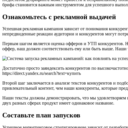
брифа становится важным инструментом для успешного выпол
Ознакомьтесь с рекламной выдачей
Успешная рекламная кампания зависит от понимания конкурент
непредвиденные реакции аудитории и конкурентов могут потре
Первым шагом является оценка офферов и УТП конкурентов. Н
оффер, наш должен соответствовать ему или быть выше. Наши 
Достаточно просто заяндексить конкурентов по высокочастотн
https://direct.yandex.ru/search?text=купить
Второй шаг заключается в анализе текстов конкурентов и подб
привлекательный контент, чем наши конкуренты, которые предл
Наши тексты должны демонстрировать, что мы удовлетворяем п
двух разных сферах продукт имеет одинаковое название.
Составьте план запусков
Успешное маркетинговое стратегирование зависит от разработк