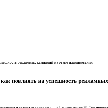
успешность рекламных кампаний на этапе планирования
 как повлиять на успешность рекламных
еряются и задаются вопросом — “А с чего начать?”. Это привод