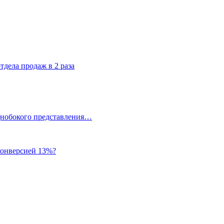
дела продаж в 2 раза
однобокого представления…
 конверсией 13%?