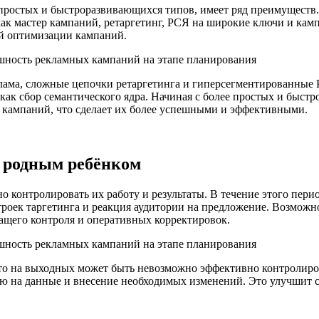
простых и быстроразвивающихся типов, имеет ряд преимуществ.
как мастер кампаний, ретаргетинг, РСЯ на широкие ключи и камп
ей оптимизации кампаний.
лама, сложные цепочки ретаргетинга и гиперсегментированные 
 как сбор семантического ядра. Начиная с более простых и быст
 кампаний, что сделает их более успешными и эффективными.
а родным ребёнком
 контролировать их работу и результаты. В течение этого пери
троек таргетинга и реакция аудитории на предложение. Возмож
жащего контроля и оперативных корректировок.
что на выходных может быть невозможно эффективно контролиро
ию на данные и внесение необходимых изменений. Это улучшит с