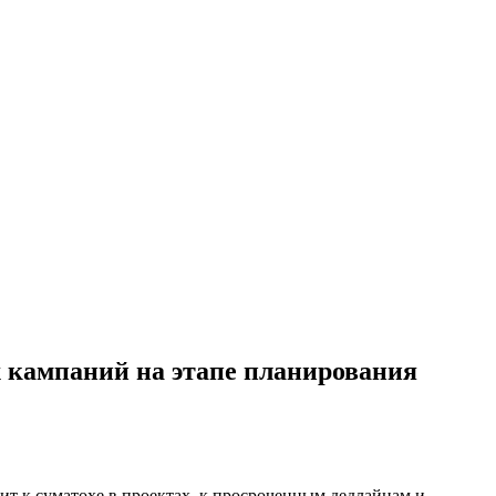
 кампаний на этапе планирования
ит к суматохе в проектах, к просроченным дедлайнам и