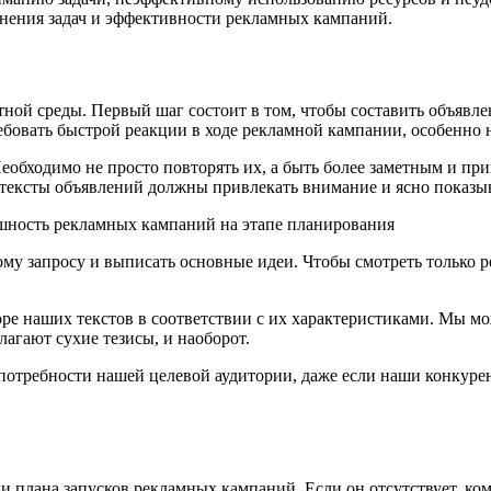
нения задач и эффективности рекламных кампаний.
ной среды. Первый шаг состоит в том, чтобы составить объявле
бовать быстрой реакции в ходе рекламной кампании, особенно н
еобходимо не просто повторять их, а быть более заметным и п
тексты объявлений должны привлекать внимание и ясно показыв
ому запросу и выписать основные идеи. Чтобы смотреть только 
оре наших текстов в соответствии с их характеристиками. Мы м
агают сухие тезисы, и наоборот.
отребности нашей целевой аудитории, даже если наши конкурен
и плана запусков рекламных кампаний. Если он отсутствует, ко