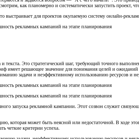
мотрим, как планомерно и систематически запустить проект, что
что выстраивает для проектов окупаемую систему онлайн-рекла
 и текста. Это стратегический шаг, требующий точного выполне
Бриф имеет решающее значение для понимания целей и ожиданий 
иманию задачи и неэффективному использованию ресурсов и неу
шного запуска рекламной кампании. Этот созвон служит связую
ю, которая может быть неясной или недостаточной. В ходе это
ать четкие критерии успеха.
манию задачи, неэффективному использованию ресурсов и неуд