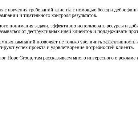
ая с изучения требований клиента с помощью бесед и дебрифинг
ампании и тщательного контроля результатов.
ого понимания задачи, эффективно использовать ресурсы и доби
азываться от деструктивных идей клиентов и поддерживать проз
амных кампаний позволяет не только увеличить эффективность и
тируют успех проекта и удовлетворение потребностей клиента.
ог Hope Group, там рассказываем много интересного о рекламе