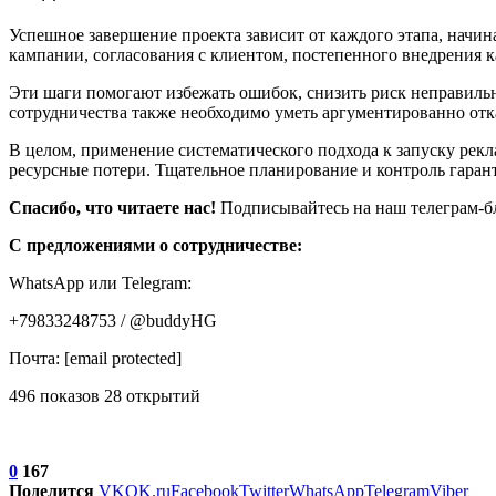
Успешное завершение проекта зависит от каждого этапа, начин
кампании, согласования с клиентом, постепенного внедрения к
Эти шаги помогают избежать ошибок, снизить риск неправильн
сотрудничества также необходимо уметь аргументированно отк
В целом, применение систематического подхода к запуску рекл
ресурсные потери. Тщательное планирование и контроль гаран
Спасибо, что читаете нас!
Подписывайтесь на наш телеграм-бл
С предложениями о сотрудничестве:
WhatsApp или Telegram:
+79833248753 / @buddyHG
Почта: [email protected]
496 показов 28 открытий
0
167
Поделится
VK
OK.ru
Facebook
Twitter
WhatsApp
Telegram
Viber