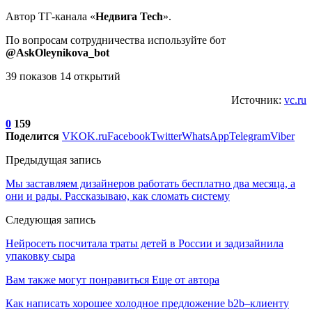
Автор ТГ-канала «
Недвига Tech
».
По вопросам сотрудничества используйте бот
@AskOleynikova_bot
39 показов 14 открытий
Источник:
vc.ru
0
159
Поделится
VK
OK.ru
Facebook
Twitter
WhatsApp
Telegram
Viber
Предыдущая запись
Мы заставляем дизайнеров работать бесплатно два месяца, а
они и рады. Рассказываю, как сломать систему
Следующая запись
Нейросеть посчитала траты детей в России и задизайнила
упаковку сыра
Вам также могут понравиться
Еще от автора
Как написать хорошее холодное предложение b2b–клиенту