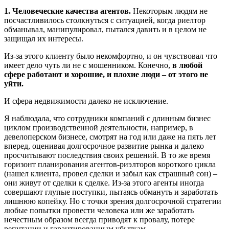
1. Человеческие качества агентов.
Некоторым людям не
посчастливилось столкнуться с ситуацией, когда риелтор
обманывал, манипулировал, пытался давить и в целом не
защищал их интересы.
Из-за этого клиенту было некомфортно, и он чувствовал что
имеет дело чуть ли не с мошенником. Конечно,
в любой
сфере работают и хорошие, и плохие люди – от этого не
уйти.
И сфера недвижимости далеко не исключение.
Я наблюдала, что сотрудники компаний с длинным бизнес
циклом производственной деятельности, например, в
девелоперском бизнесе, смотрят на год или даже на пять лет
вперед, оценивая долгосрочное развитие рынка и далеко
просчитывают последствия своих решений. В то же время
горизонт планирования агентов-риэлторов короткого цикла
(нашел клиента, провел сделки и забыл как страшный сон) –
они живут от сделки к сделке. Из-за этого агенты иногда
совершают глупые поступки, пытаясь обмануть и заработать
лишнюю копейку. Но с точки зрения долгосрочной стратегии
любые попытки провести человека или же заработать
нечестным образом всегда приводят к провалу, потере
репутации и гарантированным убыткам.