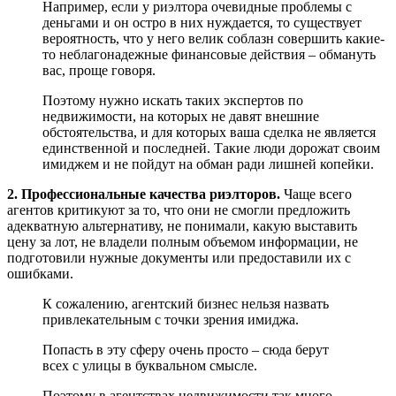
Например, если у риэлтора очевидные проблемы с
деньгами и он остро в них нуждается, то существует
вероятность, что у него велик соблазн совершить какие-
то неблагонадежные финансовые действия – обмануть
вас, проще говоря.
Поэтому нужно искать таких экспертов по
недвижимости, на которых не давят внешние
обстоятельства, и для которых ваша сделка не является
единственной и последней. Такие люди дорожат своим
имиджем и не пойдут на обман ради лишней копейки.
2. Профессиональные качества риэлторов.
Чаще всего
агентов критикуют за то, что они не смогли предложить
адекватную альтернативу, не понимали, какую выставить
цену за лот, не владели полным объемом информации, не
подготовили нужные документы или предоставили их с
ошибками.
К сожалению, агентский бизнес нельзя назвать
привлекательным с точки зрения имиджа.
Попасть в эту сферу очень просто – сюда берут
всех с улицы в буквальном смысле.
Поэтому в агентствах недвижимости так много