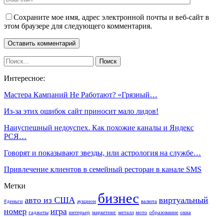
Сохраните мое имя, адрес электронной почты и веб-сайт в
этом браузере для следующего комментария.
Интересное:
Мастера Кампаний Не Работают? «Грязный…
Из-за этих ошибок сайт приносит мало лидов!
Наиуспешный недоуспех. Как похожие каналы и Яндекс
РСЯ…
Говорят и показывают звезды, или астрология на службе…
Привлечение клиентов в семейный ресторан в канале SMS
Метки
бизнес
авто из США
виртуальный
#деньги
аукцион
валюта
номер
игра
гаджеты
интерьер
маркетинг
металл
мото
образование
окна