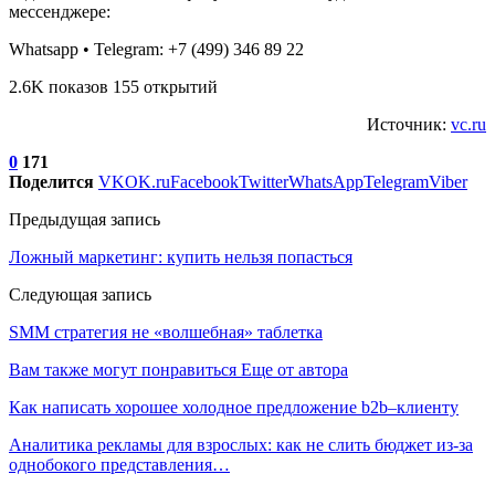
мессенджере:
Whatsapp • Telegram: +7 (499) 346 89 22
2.6K показов 155 открытий
Источник:
vc.ru
0
171
Поделится
VK
OK.ru
Facebook
Twitter
WhatsApp
Telegram
Viber
Предыдущая запись
Ложный маркетинг: купить нельзя попасться
Следующая запись
SMM стратегия не «волшебная» таблетка
Вам также могут понравиться
Еще от автора
Как написать хорошее холодное предложение b2b–клиенту
Аналитика рекламы для взрослых: как не слить бюджет из-за
однобокого представления…