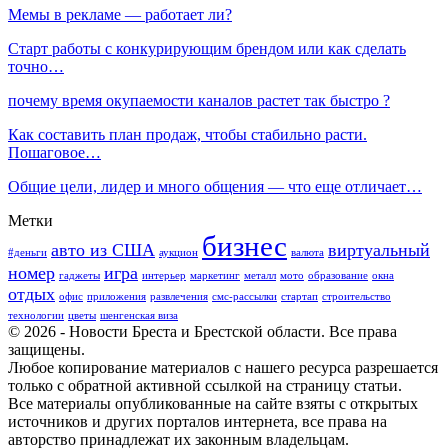
Мемы в рекламе — работает ли?
Старт работы с конкурирующим брендом или как сделать
точно…
почему время окупаемости каналов растет так быстро ?
Как составить план продаж, чтобы стабильно расти.
Пошаговое…
Общие цели, лидер и много общения — что еще отличает…
Метки
бизнес
авто из США
виртуальный
#деньги
аукцион
валюта
номер
игра
гаджеты
интерьер
маркетинг
металл
мото
образование
окна
отдых
офис
приложения
развлечения
смс-рассылки
стартап
строительство
технологии
цветы
шенгенская виза
© 2026 - Новости Бреста и Брестской области. Все права
защищены.
Любое копирование материалов с нашего ресурса разрешается
только с обратной активной ссылкой на страницу статьи.
Все материалы опубликованные на сайте взяты с открытых
источников и других порталов интернета, все права на
авторство принадлежат их законным владельцам.