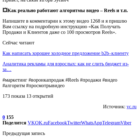
💥Как реально работают алгоритмы видео – Reels и т.п.
Напишите в комментарии к этому видео 1268 и я пришлю
Вам ссылку на подробную инструкцию «Как Получать
Продажи и Клиентов даже со 100 просмотров Reels».
Сейчас читают
Как написать хорошее холодное предложение b2b–клиенту
Аналитика рекламы для взрослых: как не слить бюджет из-
за…
#маркетинг #воронкапродаж #Reels #продажи #видео
#алгоритм #просмотрывидео
173 показа 13 открытий
Источник:
vc.ru
0
155
Поделится
VK
OK.ru
Facebook
Twitter
WhatsApp
Telegram
Viber
Предыдущая запись