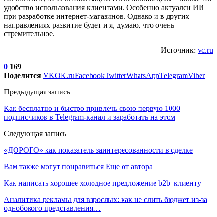
удобство использования клиентами. Особенно актуален ИИ
при разработке интернет-магазинов. Однако и в других
направлениях развитие будет и я, думаю, что очень
стремительное.
Источник:
vc.ru
0
169
Поделится
VK
OK.ru
Facebook
Twitter
WhatsApp
Telegram
Viber
Предыдущая запись
Как бесплатно и быстро привлечь свою первую 1000
подписчиков в Telegram-канал и заработать на этом
Следующая запись
​«ДОРОГО» как показатель заинтересованности в сделке
Вам также могут понравиться
Еще от автора
Как написать хорошее холодное предложение b2b–клиенту
Аналитика рекламы для взрослых: как не слить бюджет из-за
однобокого представления…