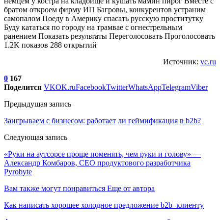
немцем у костра на кладбище и кушать мамин пирог Вместе с
братом откроем фирму ИП Багровы, конкурентов устраним
самопалом Поеду в Америку спасать русскую проститутку
Буду кататься по городу на трамвае с огнестрельным
ранением Показать результаты Переголосовать Проголосовать
1.2K показов 288 открытий
Источник:
vc.ru
0
167
Поделится
VK
OK.ru
Facebook
Twitter
WhatsApp
Telegram
Viber
Предыдущая запись
Заигрываем с бизнесом: работает ли геймификация в b2b?
Следующая запись
«Руки на аутсорсе проще поменять, чем руки и голову» —
Александр Комбаров, СЕО продуктового разработчика
Pyrobyte
Вам также могут понравиться
Еще от автора
Как написать хорошее холодное предложение b2b–клиенту