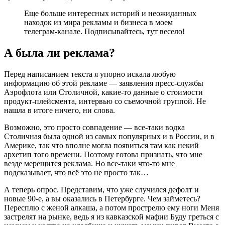
Еще больше интересных историй и неожиданных
находок из мира рекламы и бизнеса в моем
телеграм-канале. Подписывайтесь, тут весело!
А была ли реклама?
Перед написанием текста я упорно искала любую
информацию об этой рекламе — заявления пресс-службы
Аэрофлота или Столичной, какие-то данные о стоимости
продукт-плейсмента, интервью со съемочной группой. Не
нашла в итоге ничего, ни слова.
Возможно, это просто совпадение — все-таки водка
Столичная была одной из самых популярных и в России, и в
Америке, так что вполне могла появиться там как некий
архетип того времени. Поэтому готова признать, что мне
везде мерещится реклама. Но все-таки что-то мне
подсказывает, что всё это не просто так…
А теперь опрос. Представим, что уже случился дефолт и
новые 90-е, а вы оказались в Петербурге. Чем займетесь?
Пересплю с женой алкаша, а потом прострелю ему ноги Меня
застрелят на рынке, ведь я из кавказской мафии Буду греться с