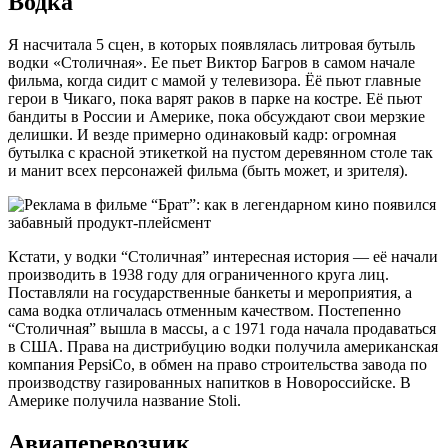
Водка
Я насчитала 5 сцен, в которых появлялась литровая бутыль
водки «Столичная». Ее пьет Виктор Багров в самом начале
фильма, когда сидит с мамой у телевизора. Ёё пьют главные
герои в Чикаго, пока варят раков в парке на костре. Её пьют
бандиты в России и Америке, пока обсуждают свои мерзкие
делишки. И везде примерно одинаковый кадр: огромная
бутылка с красной этикеткой на пустом деревянном столе так
и манит всех персонажей фильма (быть может, и зрителя).
Кстати, у водки “Столичная” интересная история — её начали
производить в 1938 году для ограниченного круга лиц.
Поставляли на государственные банкеты и мероприятия, а
сама водка отличалась отменным качеством. Постепенно
“Столичная” вышла в массы, а с 1971 года начала продаваться
в США. Права на дистрибуцию водки получила американская
компания PepsiCo, в обмен на право строительства завода по
производству газированных напитков в Новороссийске. В
Америке получила название Stoli.
Авиаперевозчик