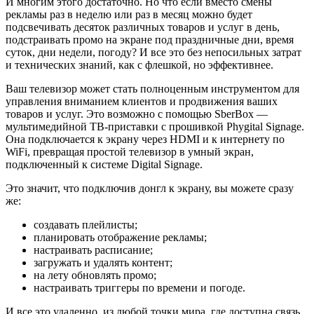
И многим этого достаточно. Но что если вместо смены
рекламы раз в неделю или раз в месяц можно будет
подсвечивать десяток различных товаров и услуг в день,
подстраивать промо на экране под праздничные дни, время
суток, дни недели, погоду? И все это без непосильных затрат
и технических знаний, как с флешкой, но эффективнее.
Ваш телевизор может стать полноценным инструментом для
управления вниманием клиентов и продвижения ваших
товаров и услуг. Это возможно с помощью SberBox —
мультимедийной ТВ-приставки с прошивкой Phygital Signage.
Она подключается к экрану через HDMI и к интернету по
WiFi, превращая простой телевизор в умный экран,
подключенный к системе Digital Signage.
Это значит, что подключив донгл к экрану, вы можете сразу
же:
создавать плейлисты;
планировать отображение рекламы;
настраивать расписание;
загружать и удалять контент;
на лету обновлять промо;
настраивать триггеры по времени и погоде.
И все это удаленно, из любой точки мира, где доступна связь.