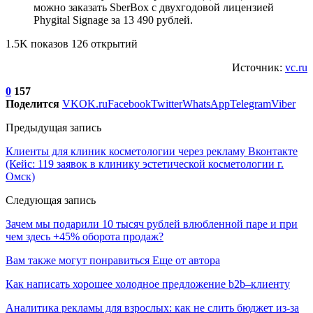
можно заказать SberBox с двухгодовой лицензией
Phygital Signage за 13 490 рублей.
1.5K показов 126 открытий
Источник:
vc.ru
0
157
Поделится
VK
OK.ru
Facebook
Twitter
WhatsApp
Telegram
Viber
Предыдущая запись
Клиенты для клиник косметологии через рекламу Вконтакте
(Кейс: 119 заявок в клинику эстетической косметологии г.
Омск)
Следующая запись
Зачем мы подарили 10 тысяч рублей влюбленной паре и при
чем здесь +45% оборота продаж?
Вам также могут понравиться
Еще от автора
Как написать хорошее холодное предложение b2b–клиенту
Аналитика рекламы для взрослых: как не слить бюджет из-за