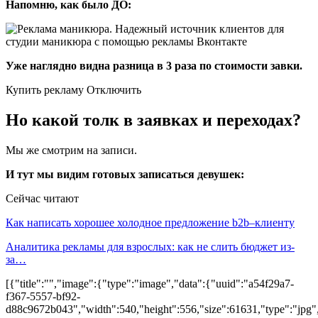
Напомню, как было ДО:
Уже наглядно видна разница в 3 раза по стоимости завки.
Купить рекламу Отключить
Но какой толк в заявках и переходах?
Мы же смотрим на записи.
И тут мы видим готовых записаться девушек:
Сейчас читают
Как написать хорошее холодное предложение b2b–клиенту
Аналитика рекламы для взрослых: как не слить бюджет из-
за…
[{"title":"","image":{"type":"image","data":{"uuid":"a54f29a7-
f367-5557-bf92-
d88c9672b043","width":540,"height":556,"size":61631,"type":"jpg","