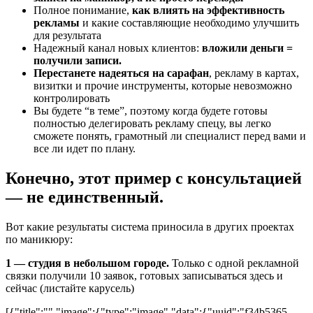
Полное понимание,
как влиять на эффективность
рекламы
и какие составляющие необходимо улучшить
для результата
Надежный канал новых клиентов:
вложили деньги =
получили записи.
Перестанете надеяться на сарафан
, рекламу в картах,
визитки и прочие инструменты, которые невозможно
контролировать
Вы будете “в теме”, поэтому когда будете готовы
полностью делегировать рекламу спецу, вы легко
сможете понять, грамотный ли специалист перед вами и
все ли идет по плану.
Конечно, этот пример с консультацией
— не единственный.
Вот какие результаты система приносила в других проектах
по маникюру:
1 — студия в небольшом городе.
Только с одной рекламной
связки получили 10 заявок, готовых записываться здесь и
сейчас (листайте карусель)
[{"title":"","image":{"type":"image","data":{"uuid":"f34b5365-