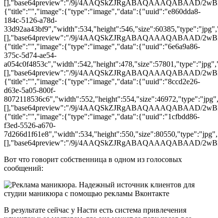
[],"base64preview":"/9j/4AAQSkZJRgABAQAAAQAB
{"title":"","image":{"type":"image","data":{"uuid":"e860dda8-
184c-5126-a78d-
33d92aa43bf9","width":534,"height":546,"size":60385,"type":"jpg","
[],"base64preview":"/9j/4AAQSkZJRgABAQAAAQAB
{"title":"","image":{"type":"image","data":{"uuid":"6e6a9a86-
375c-5d74-ae54-
a054c0f4853c","width":542,"height":478,"size":57801,"type":"jpg","
[],"base64preview":"/9j/4AAQSkZJRgABAQAAAQAB
{"title":"","image":{"type":"image","data":{"uuid":"8ccd2e26-
d63e-5a05-800f-
8072118536c6","width":552,"height":554,"size":46972,"type":"jpg","
[],"base64preview":"/9j/4AAQSkZJRgABAQAAAQAB
{"title":"","image":{"type":"image","data":{"uuid":"1cfbdd86-
f3ed-5526-a670-
7d266d1f61e8","width":534,"height":550,"size":80550,"type":"jpg","
[],"base64preview":"/9j/4AAQSkZJRgABAQAAAQAB
Вот что говорит собственница в одном из голосовых
сообщений:
В результате сейчас у Насти есть система привлечения