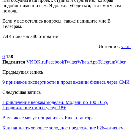
Мы обсудим ваш проект, студию и стратегию, которая
подойдет именно вам. Я должна убедиться, что смогу вам
помочь.
Если у вас остались вопросы, также напишите мне В
Телеграм.
7.4K показов 340 открытий
Источник:
vc.ru
0
158
Поделится
VK
OK.ru
Facebook
Twitter
WhatsApp
Telegram
Viber
Предыдущая запись
9 признаков экспертности в продвижении бизнеса через СМИ
Следующая запись
Привлечение вебкам моделей. Модели по 100-165$.
Продвижение ниш и услуг 18+
Вам также могут понравиться
Еще от автора
Как написать хорошее холодное предложение b2b–клиенту