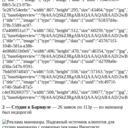
8fb5-5c23-97fe-
5e287e54eebc","width":807,"height":295,"size":43404,"type":"jpg","
[],"base64preview":"/9j/4AAQSkZJRgABAQAAAQAB
{"title":"","image":{"type":"image","data":{"uuid":"61837d4a-
37fb-5589-ac97-
f7a408951a17","width":502,"height":512,"size":60259,"type":"jpg","
[],"base64preview":"/9j/4AAQSkZJRgABAQAAAQAB
{"title":"","image":{"type":"image","data":{"uuid":"457671f3-
104b-581a-a38b-
4e08d611b0e6","width":496,"height":470,"size":46354,"type":"jpg",
[],"base64preview":"/9j/4AAQSkZJRgABAQAAAQAB
{"title":"","image":{"type":"image","data":{"uuid":"42709a0e-
d30a-547b-9591-
7bdd5974ff45","width":518,"height":558,"size":57163,"type":"jpg","
[],"base64preview":"/9j/4AAQSkZJRgABAQAAAQAB
{"title":"","image":{"type":"image","data":{"uuid":"efc4971f-
e740-5ba6-87a5-
c4ef39269375","width":508,"height":492,"size":59077,"type":"jpg","
[],"base64preview":"/9j/4AAQSkZJRgABAQAAAQAB
2 — Студия в Барнауле
— 26 заявок по 113р — но маникюр
был недорогой