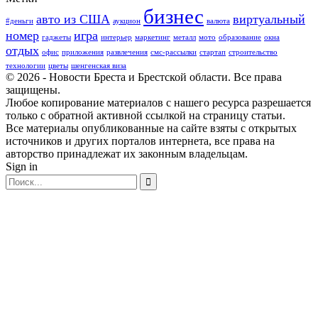
бизнес
авто из США
виртуальный
#деньги
аукцион
валюта
номер
игра
гаджеты
интерьер
маркетинг
металл
мото
образование
окна
отдых
офис
приложения
развлечения
смс-рассылки
стартап
строительство
технологии
цветы
шенгенская виза
© 2026 - Новости Бреста и Брестской области. Все права
защищены.
Любое копирование материалов с нашего ресурса разрешается
только с обратной активной ссылкой на страницу статьи.
Все материалы опубликованные на сайте взяты с открытых
источников и других порталов интернета, все права на
авторство принадлежат их законным владельцам.
Sign in