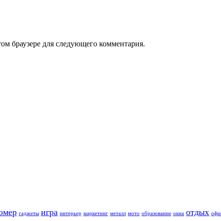
том браузере для следующего комментария.
омер
игра
отдых
гаджеты
интерьер
маркетинг
металл
мото
образование
окна
офи