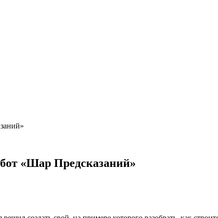
азаний»
-бот «Шар Предсказаний»
я решил создать свой, на примере которого разобрать, как строи