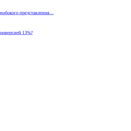
однобокого представления…
 конверсией 13%?