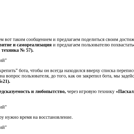
яем вот таким сообщением и предлагаем поделиться своим дости
звитие и самореализация
и предлагаем пользователю похвастать
 техника № 57).
акрепить” бота, чтобы он всегда находился вверху списка перепис
 на вопрос пользователя, до того, как он закрепил бота, мы заде
№21).
едсказуемость и любопытство,
через игровую технику
«Пасхалк
ару нужно время на восстановление.