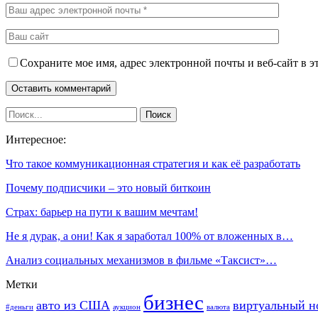
Сохраните мое имя, адрес электронной почты и веб-сайт в э
Интересное:
Что такое коммуникационная стратегия и как её разработать
Почему подписчики – это новый биткоин
Страх: барьер на пути к вашим мечтам!
Не я дурак, а они! Как я заработал 100% от вложенных в…
Анализ социальных механизмов в фильме «Таксист»…
Метки
бизнес
авто из США
виртуальный н
#деньги
аукцион
валюта