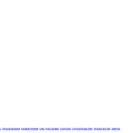
с
приложения
развлечения
смс-рассылки
стартап
строительство
технологии
цветы