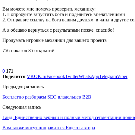
Вы можете мне помочь проверить механику:
1. Попробуйте запустить бота и поделитесь впечатлениями
2. Отправьте ссылку на бота вашим друзьям, в чаты и другие со
А я обещаю вернуться с результатами позже, спасибо!
Продумать игровые механики для вашего проекта
756 показов 85 открытий
0
171
Поделится
VK
OK.ru
Facebook
Twitter
WhatsApp
Telegram
Viber
Предыдущая запись
Бесплатно разбираем SEO владельцев B2B
Следующая запись
Гайд. Единственно верный и полный метод сегментации польз
Вам также могут понравиться
Еще от автора