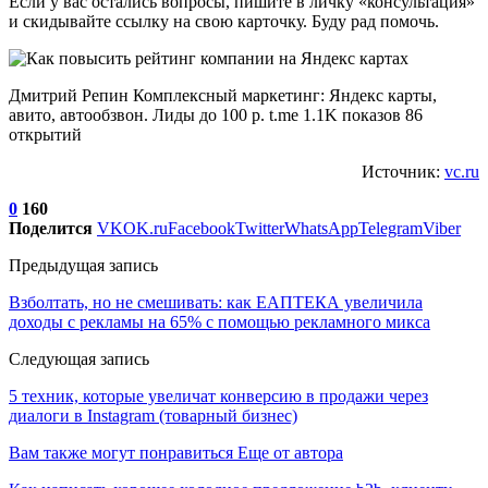
Если у вас остались вопросы, пишите в личку «консультация»
и скидывайте ссылку на свою карточку. Буду рад помочь.
Дмитрий Репин Комплексный маркетинг: Яндекс карты,
авито, автообзвон. Лиды до 100 р. t.me 1.1K показов 86
открытий
Источник:
vc.ru
0
160
Поделится
VK
OK.ru
Facebook
Twitter
WhatsApp
Telegram
Viber
Предыдущая запись
Взболтать, но не смешивать: как ЕАПТЕКА увеличила
доходы с рекламы на 65% с помощью рекламного микса
Следующая запись
5 техник, которые увеличат конверсию в продажи через
диалоги в Instagram (товарный бизнес)
Вам также могут понравиться
Еще от автора