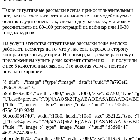
Такие ситуативные рассылки всегда приносят значительный
результат за счет того, что мы в моменте взаимодействуем с
большой аудиторией. Так, сделав одну рассылку, мы можем
рассчитывать на 80-100 регистраций на вебинар или 10-30
продаж курсов.
На услуги агентства ситуативные рассылки тоже неплохо
работают, несмотря на то, что у нас есть перекос в сторону
копирайтерской аудитории. Например, мы делали рассылку с
предложением купить у нас контент-стратегию — и получили
с нее 5 качественных заявок. Это дорогая услуга, поэтому
результат хороший.
[{"title":"","image":{"type":"image","data":{"uuid":"7a793ef2-
d58e-5b5e-af15-
59bf89a9ac85","width":1080,"height":1080,"size":507202,"type":"jp
[],"base64preview":"/9j/4AAQSkZJRgABAQEASABI
{"title":"","image":{"type":"image","data":{"uuid":"5519066e-
d75c-5df0-92dd-
50bce8054740","width":1080,"height":1080,"size":352122,"type":"jpg
[],"base64preview":"/9j/4AAQSkZJRgABAQEASAB
{"title":"","image":{"type":"image","data":{"uuid":"d5d98447-
4622-5747-80e3-
68bcd2e8870a","width":1080,"height":1080,"size":481929,"type":"jp