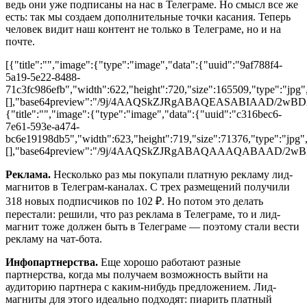
ведь они уже подписаны на нас в Телеграме. Но смысл все же
есть: так мы создаем дополнительные точки касания. Теперь
человек видит наш контент не только в Телеграме, но и на
почте.
[{"title":"","image":{"type":"image","data":{"uuid":"9af788f4-
5a19-5e22-8488-
71c3fc986efb","width":622,"height":720,"size":165509,"type":"jpg",
[],"base64preview":"/9j/4AAQSkZJRgABAQEASAB
{"title":"","image":{"type":"image","data":{"uuid":"c316bec6-
7e61-593e-a474-
bc6e19198db5","width":623,"height":719,"size":71376,"type":"jpg","
[],"base64preview":"/9j/4AAQSkZJRgABAQAAAQAB
Реклама.
Несколько раз мы покупали платную рекламу лид-
магнитов в Телеграм-каналах. С трех размещений получили
318 новых подписчиков по 102 ₽. Но потом это делать
перестали: решили, что раз реклама в Телеграме, то и лид-
магнит тоже должен быть в Телеграме — поэтому стали вести
рекламу на чат-бота.
Инфопартнерства.
Еще хорошо работают разные
партнерства, когда мы получаем возможность выйти на
аудиторию партнера с каким-нибудь предложением. Лид-
магниты для этого идеально подходят: пиарить платный