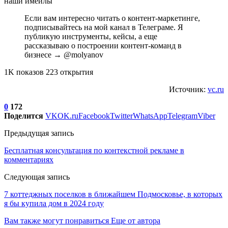
Если вам интересно читать о контент-маркетинге,
подписывайтесь на мой канал в Телеграме. Я
публикую инструменты, кейсы, а еще
рассказываю о построении контент-команд в
бизнесе → @molyanov
1K показов 223 открытия
Источник:
vc.ru
0
172
Поделится
VK
OK.ru
Facebook
Twitter
WhatsApp
Telegram
Viber
Предыдущая запись
Бесплатная консультация по контекстной рекламе в
комментариях
Следующая запись
7 коттеджных поселков в ближайшем Подмосковье, в которых
я бы купила дом в 2024 году
Вам также могут понравиться
Еще от автора