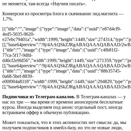
не меняется, там всегда «Научим писать».
Конверсия из просмотра блога в скачивание лид-магнита —
1,7%.
[{"title":"","image":{"type":"image","data":{"uuid":"e87d4cf9-
4ed5-5035-9620-
e27ebc79401a","width":1999,"height":1449,"size":274314,"type":"pn
[],"base64preview":"/9j/4AAQSkZJRgABAQAAAQAB
{"title":"","image":{"type":"image","data":{"uuid":"c4fb81f2-
77ca-5f17-9dfd-
d46cf2e9fd56","width":1999,"height":1449,"size":271359,"type":"pn
[],"base64preview":"/9j/4AAQSkZJRgABAQAAAQA
{"title":"","image":{"type":"image","data":{"uuid":"88b35745-
0a68-5bef-8839-
e00f004a8118","width":1999,"height":1449,"size":294829,"type":"png
[],"base64preview":"/9j/4AAQSkZJRgABAQAAAQA
Подписчики из Телеграм-каналов.
В Телеграм-каналах — у
нас их три — мы время от времени анонсируем бесплатные
курсы. Иногда выделяем под анонс отдельный пост, иногда
встраиваем оффер в обычную публикацию.
Может показаться, что в этих активностях нет смысла: да, мы
получаем подписчиков в имейл-базу, но это не новые люди,