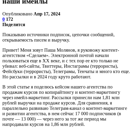
наши имейлы
Опубликовано
Апр 17, 2024
0
172
Поделится
Показываю источники подписок, цепочки сообщений,
открываемость писем и выручку.
Привет! Меня зовут Паша Молянов, я руковожу контент-
агентством «Сделаем». Электронной почтой начали
пользоваться еще в XX веке, и с тех пор ее кто только не
убивал: веб-сайты, Твиттеры, Инстаграмы (террористы),
Фейсбуки (террористы), Телеграмы, Тенчаты и много кто еще.
Но рассылки и в 2024 году круто работают.
В этой статье я поделюсь кейсом нашего агентства по
продажам курсов по копирайтингу и контент-маркетингу
через имейл-маркетинг. Рассылки принесли нам 1,81 млн
рублей выручки на продаже курсов. Для сравнения, я
параллельно развиваю Телеграм-канал о контент-маркетинге
и развитии агентства, в нем сейчас 17 000 подписчиков (в
почте — 13 000) — через него за тот же период мы
напродавали курсов на 1,86 млн рублей.