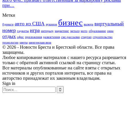
Кого ФАС признает ответственным за маркировку рекламы
при…
Метки
бизнес
авто из США
виртуальный
#деньги
аукцион
валюта
номер
игра
гаджеты
интерьер
маркетинг
металл
мото
образование
окна
отдых
офис
приложения
развлечения
смс-рассылки
стартап
строительство
технологии
цветы
шенгенская виза
© 2026 - Новости Бреста и Брестской области. Все права
защищены.
Любое копирование материалов с нашего ресурса разрешается
только с обратной активной ссылкой на страницу статьи.
Все материалы опубликованные на сайте взяты с открытых
источников и других порталов интернета, все права на
авторство принадлежат их законным владельцам.
Sign in