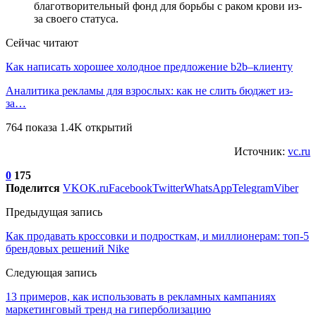
благотворительный фонд для борьбы с раком крови из-
за своего статуса.
Сейчас читают
Как написать хорошее холодное предложение b2b–клиенту
Аналитика рекламы для взрослых: как не слить бюджет из-
за…
764 показа 1.4K открытий
Источник:
vc.ru
0
175
Поделится
VK
OK.ru
Facebook
Twitter
WhatsApp
Telegram
Viber
Предыдущая запись
Как продавать кроссовки и подросткам, и миллионерам: топ-5
брендовых решений Nike
Следующая запись
13 примеров, как использовать в рекламных кампаниях
маркетинговый тренд на гиперболизацию