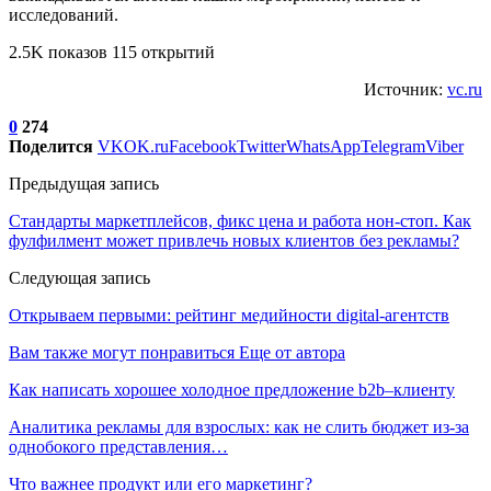
исследований.
2.5K показов 115 открытий
Источник:
vc.ru
0
274
Поделится
VK
OK.ru
Facebook
Twitter
WhatsApp
Telegram
Viber
Предыдущая запись
Стандарты маркетплейсов, фикс цена и работа нон-стоп. Как
фулфилмент может привлечь новых клиентов без рекламы?
Следующая запись
Открываем первыми: рейтинг медийности digital-агентств
Вам также могут понравиться
Еще от автора
Как написать хорошее холодное предложение b2b–клиенту
Аналитика рекламы для взрослых: как не слить бюджет из-за
однобокого представления…
Что важнее продукт или его маркетинг?