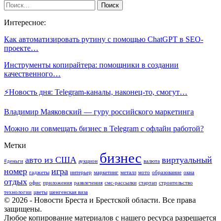
Интересное:
Как автоматизировать рутину с помощью ChatGPT в SEO-
проекте…
Инструменты копирайтера: помощники в создании
качественного…
⚡Новость дня: Telegram-каналы, наконец-то, смогут…
Владимир Маяковский — гуру российского маркетинга
Можно ли совмещать бизнес в Telegram с офлайн работой?
Метки
бизнес
авто из США
виртуальный
#деньги
аукцион
валюта
номер
игра
гаджеты
интерьер
маркетинг
металл
мото
образование
окна
отдых
офис
приложения
развлечения
смс-рассылки
стартап
строительство
технологии
цветы
шенгенская виза
© 2026 - Новости Бреста и Брестской области. Все права
защищены.
Любое копирование материалов с нашего ресурса разрешается