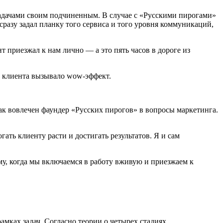
д задачами своим подчиненным. В случае с «Русскими пирогами»
сразу задал планку того сервиса и того уровня коммуникаций,
т приезжал к нам лично — а это пять часов в дороге из
ие клиента вызывало wow-эффект.
как вовлечен фаундер «Русских пирогов» в вопросы маркетинга.
ать клиенту расти и достигать результатов. Я и сам
у, когда мы включаемся в работу вживую и приезжаем к
амках задач. Согласно теории о четырех стадиях