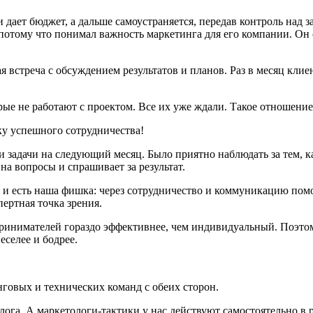
 и дает бюджет, а дальше самоустраняется, передав контроль на
 потому что понимал важность маркетинга для его компании. Он 
встреча с обсуждением результатов и планов. Раз в месяц клиен
орые не работают с проектом. Все их уже ждали. Такое отношен
ли задачи на следующий месяц. Было приятно наблюдать за тем, 
 на вопросы и спрашивает за результат.
 и есть наша фишка: через сотрудничество и коммуникацию помог
ертная точка зрения.
ринимателей гораздо эффективнее, чем индивидуальный. Поэтом
еселее и бодрее.
говых и технических команд с обеих сторон.
га. А маркетологи-тактики у нас действуют самостоятельно в р