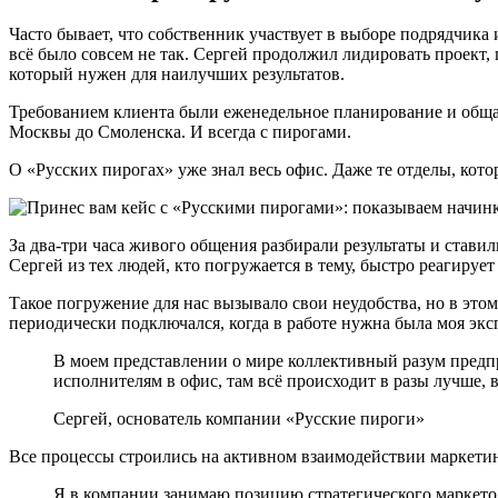
Часто бывает, что собственник участвует в выборе подрядчика
всё было совсем не так. Сергей продолжил лидировать проект,
который нужен для наилучших результатов.
Требованием клиента были еженедельное планирование и общая 
Москвы до Смоленска. И всегда с пирогами.
О «Русских пирогах» уже знал весь офис. Даже те отделы, кот
За два-три часа живого общения разбирали результаты и стави
Сергей из тех людей, кто погружается в тему, быстро реагирует
Такое погружение для нас вызывало свои неудобства, но в этом
периодически подключался, когда в работе нужна была моя эксп
В моем представлении о мире коллективный разум предп
исполнителям в офис, там всё происходит в разы лучше, в
Сергей, основатель компании «Русские пироги»
Все процессы строились на активном взаимодействии маркетин
Я в компании занимаю позицию стратегического маркетоло