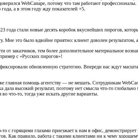
и доверился WebCanape, потому что там работают профессионалы. 
ода, а в этом году жду показателей ×5.
3 года стали новые десять коробок вкуснейших пирогов, которы
. Мне это было вдвойне приятно: клиент доволен результатом, а
и от заказчиков, тем более дополнительное материальное вознагр
 пример с «Русских пирогов»!
 зафиксировали обновленную стратегию. Впереди нас ждут мас
 уже главная помощь агентству — не мешать. Сотрудникам WebCan
ка дала высокий результат, поэтому нет смысла что-то глобально
во что-то, тогда уже искать другие варианты.
о-то с горящими глазами приезжает к нам в офис, демонстрирует
в. Как правило, работа с такими клиентами ни к чему хорошему