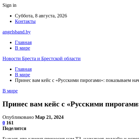
Sign in
Суббота, 8 августа, 2026
Контакты
angelsband.by
Главная
В мире
Новости Бреста и Брестской области
Главная
В мире
Принес вам кейс с «Русскими пирогами»: показываем на
В мире
Принес вам кейс с «Русскими пирогами
Опубликовано
Мар 21, 2024
0
161
Поделится
Бывает, что клиент приносит нам ТЗ, назначает дедлайн и исчез