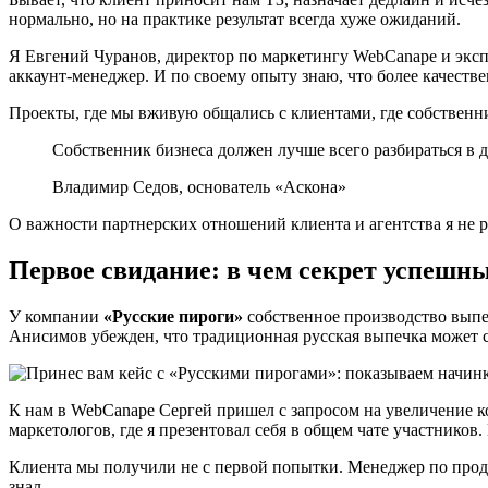
нормально, но на практике результат всегда хуже ожиданий.
Я Евгений Чуранов, директор по маркетингу WebCanape и экспер
аккаунт-менеджер. И по своему опыту знаю, что более качеств
Проекты, где мы вживую общались с клиентами, где собственн
Собственник бизнеса должен лучше всего разбираться в 
Владимир Седов, основатель «Аскона»
О важности партнерских отношений клиента и агентства я не ра
Первое свидание: в чем секрет успешн
У компании
«Русские пироги»
собственное производство выпеч
Анисимов убежден, что традиционная русская выпечка может ст
К нам в WebCanape Сергей пришел с запросом на увеличение ко
маркетологов, где я презентовал себя в общем чате участников
Клиента мы получили не с первой попытки. Менеджер по продаж
знал.