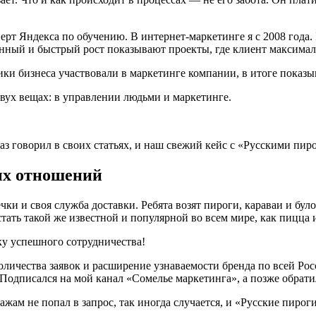
т Яндекса по обучению. В интернет-маркетинге я с 2008 года. Б
енный и быстрый рост показывают проекты, где клиент максимал
ики бизнеса участвовали в маркетинге компании, в итоге показ
двух вещах: в управлении людьми и маркетинге.
з говорил в своих статьях, и наш свежий кейс с «Русскими пиро
ых отношений
ки и своя служба доставки. Ребята возят пироги, караваи и бу
ать такой же известной и популярной во всем мире, как пицца 
личества заявок и расширение узнаваемости бренда по всей Росс
. Подписался на мой канал «Сомелье маркетинга», а позже обрати
ам не попал в запрос, так иногда случается, и «Русские пирог