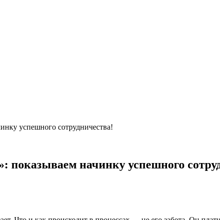
чинку успешного сотрудничества!
»: показываем начинку успешного сотру
ает. Что и как происходит в процессах — не его забота. Он плати