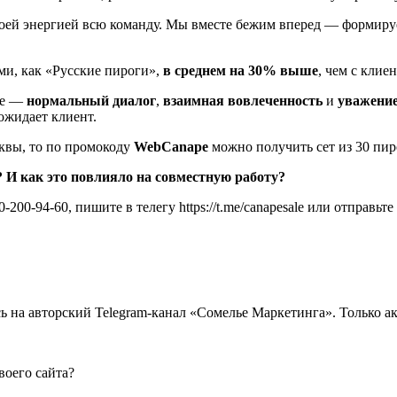
своей энергией всю команду. Мы вместе бежим вперед — формиру
ми, как «Русские пироги»,
в среднем на 30% выше
, чем с клие
ное —
нормальный диалог
,
взаимная вовлеченность
и
уважение
ожидает клиент.
сквы, то по промокоду
WebCanape
можно получить сет из 30 пи
 И как это повлияло на совместную работу?
00-94-60, пишите в телегу https://t.me/canapesale или отправьте 
ь на авторский Telegram-канал «Сомелье Маркетинга». Только а
воего сайта?