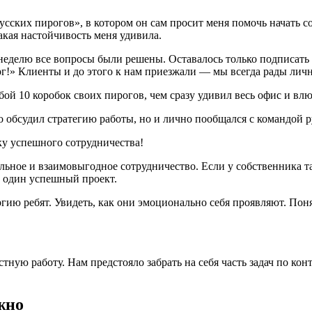
усских пирогов», в котором он сам просит меня помочь начать с
акая настойчивость меня удивила.
а неделю все вопросы были решены. Оставалось только подписать
ерг!» Клиенты и до этого к нам приезжали — мы всегда рады лич
бой 10 коробок своих пирогов, чем сразу удивил весь офис и вл
о обсудил стратегию работы, но и лично пообщался с командой р
тельное и взаимовыгодное сотрудничество. Если у собственника 
ще один успешный проект.
ию ребят. Увидеть, как они эмоционально себя проявляют. Поня
ную работу. Нам предстояло забрать на себя часть задач по конт
жно