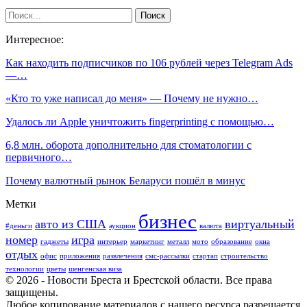
Интересное:
Как находить подписчиков по 106 рублей через Telegram Ads
—…
«Кто то уже написал до меня» — Почему не нужно…
Удалось ли Apple уничтожить fingerprinting с помощью…
6,8 млн. оборота дополнительно для стоматологии с
первичного…
Почему валютный рынок Беларуси пошёл в минус
Метки
бизнес
авто из США
виртуальный
#деньги
аукцион
валюта
номер
игра
гаджеты
интерьер
маркетинг
металл
мото
образование
окна
отдых
офис
приложения
развлечения
смс-рассылки
стартап
строительство
технологии
цветы
шенгенская виза
© 2026 - Новости Бреста и Брестской области. Все права
защищены.
Любое копирование материалов с нашего ресурса разрешается