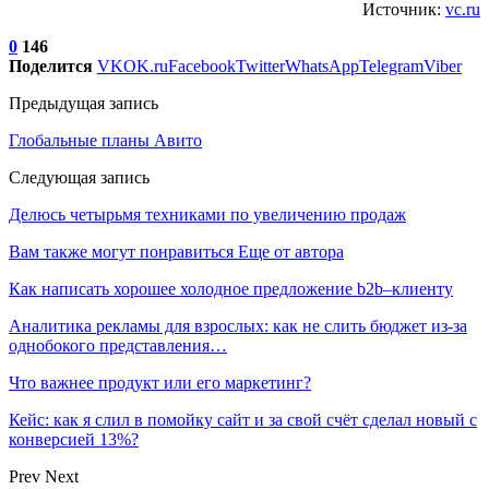
Источник:
vc.ru
0
146
Поделится
VK
OK.ru
Facebook
Twitter
WhatsApp
Telegram
Viber
Предыдущая запись
Глобальные планы Авито
Следующая запись
Делюсь четырьмя техниками по увеличению продаж
Вам также могут понравиться
Еще от автора
Как написать хорошее холодное предложение b2b–клиенту
Аналитика рекламы для взрослых: как не слить бюджет из-за
однобокого представления…
Что важнее продукт или его маркетинг?
Кейс: как я слил в помойку сайт и за свой счёт сделал новый с
конверсией 13%?
Prev
Next