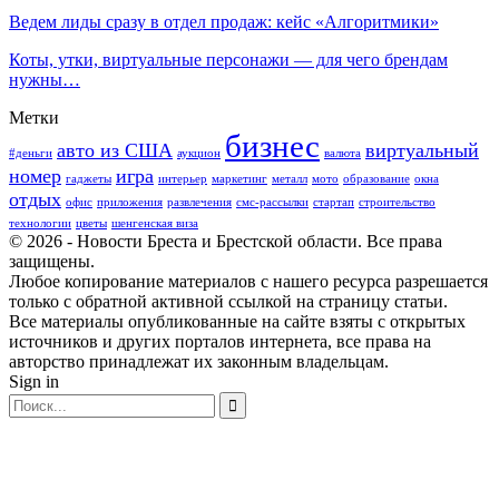
Ведем лиды сразу в отдел продаж: кейс «Алгоритмики»
Коты, утки, виртуальные персонажи — для чего брендам
нужны…
Метки
бизнес
авто из США
виртуальный
#деньги
аукцион
валюта
номер
игра
гаджеты
интерьер
маркетинг
металл
мото
образование
окна
отдых
офис
приложения
развлечения
смс-рассылки
стартап
строительство
технологии
цветы
шенгенская виза
© 2026 - Новости Бреста и Брестской области. Все права
защищены.
Любое копирование материалов с нашего ресурса разрешается
только с обратной активной ссылкой на страницу статьи.
Все материалы опубликованные на сайте взяты с открытых
источников и других порталов интернета, все права на
авторство принадлежат их законным владельцам.
Sign in