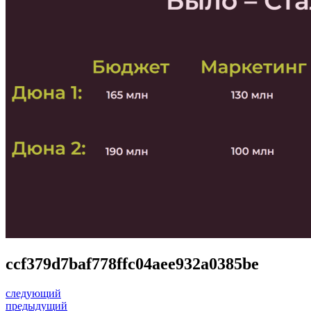
ccf379d7baf778ffc04aee932a0385be
следующий
предыдущий