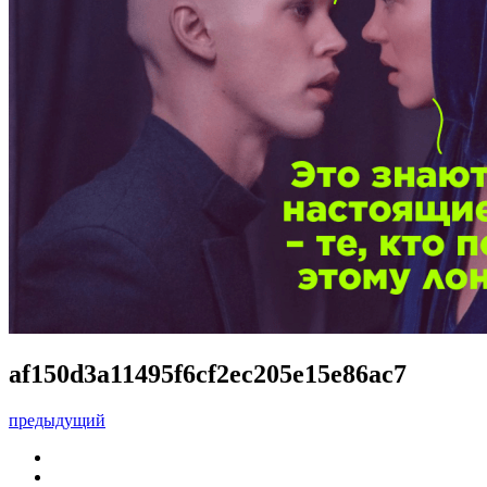
af150d3a11495f6cf2ec205e15e86ac7
предыдущий